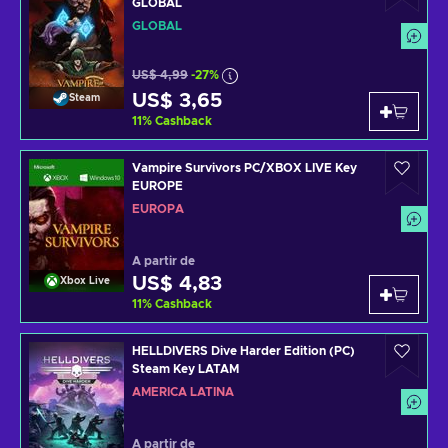
GLOBAL
GLOBAL
US$ 4,99
-27%
US$ 3,65
Steam
11
%
Cashback
Vampire Survivors PC/XBOX LIVE Key
EUROPE
EUROPA
A partir de
US$ 4,83
Xbox Live
11
%
Cashback
HELLDIVERS Dive Harder Edition (PC)
Steam Key LATAM
AMÉRICA LATINA
A partir de