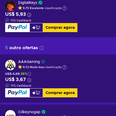
DigitalKeys
9.75
Excelente
classificação
US$ 5,93
11
%
Cashback
Comprar agora
5
outro ofertas
AAAGaming
9.72
Muito boa
classificação
US$ 4,99
-26%
US$ 3,67
11
%
Cashback
Comprar agora
Cdkeynogap