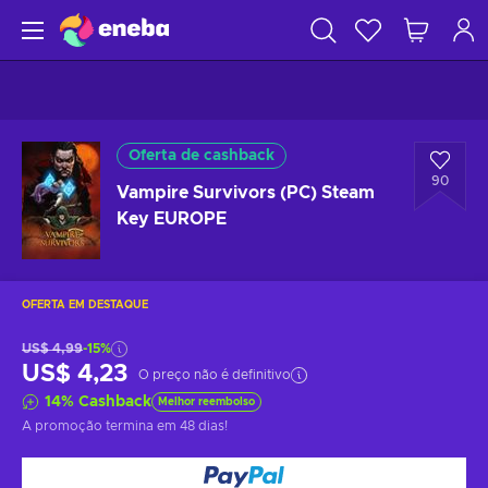
Oferta de cashback
90
Vampire Survivors (PC) Steam
Key EUROPE
OFERTA EM DESTAQUE
US$ 4,99
-15%
US$ 4,23
O preço não é definitivo
14
%
Cashback
Melhor reembolso
A promoção termina
em 48 dias
!