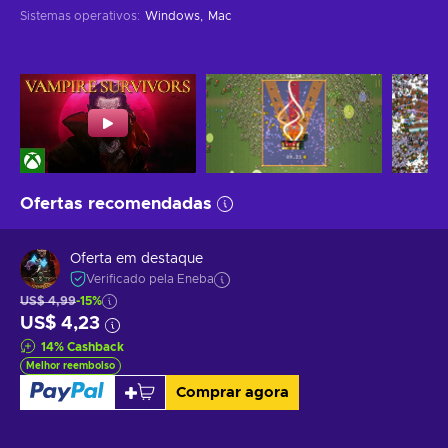
Sistemas operativos
:
Windows
Mac
Ofertas recomendadas
Oferta em destaque
Verificado pela Eneba
US$ 4,99
-15%
US$ 4,23
14
%
Cashback
Melhor reembolso
Comprar agora