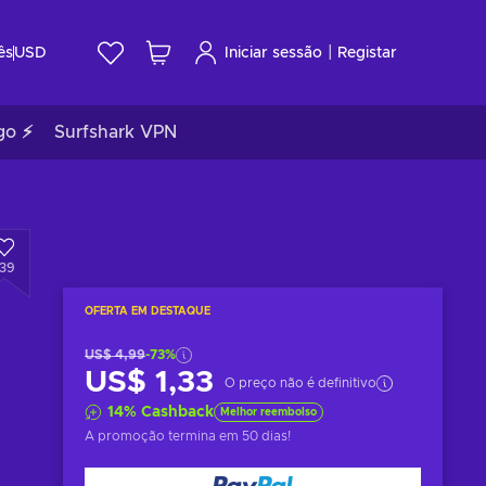
|
ês
USD
Iniciar sessão
Registar
go ⚡
Surfshark VPN
139
OFERTA EM DESTAQUE
US$ 4,99
-73%
US$ 1,33
O preço não é definitivo
14
%
Cashback
Melhor reembolso
A promoção termina
em 50 dias
!