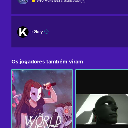
9.60
Muito boa
classificação
k2key
Os jogadores também viram