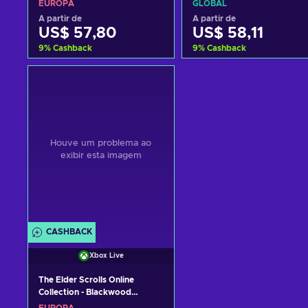
Edition Upgrade (DLC) XBOX
Edition Upgrade (DLC) XBO
EUROPA
GLOBAL
LIVE Key EUROPE
LIVE Key GLOBAL
A partir de
A partir de
US$ 57,80
US$ 58,11
9
%
Cashback
9
%
Cashback
Adicionar ao carrinho
Adicionar ao carrinh
Consultar ofertas
Consultar ofertas
CASHBACK
Xbox Live
The Elder Scrolls Online
Collection - Blackwood
Collector’s Edition XBOX LIVE