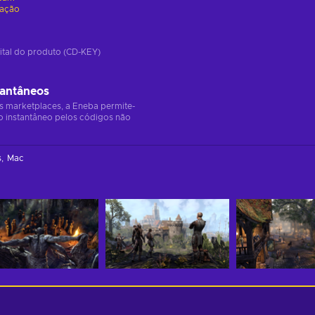
vação
ital do produto (CD-KEY)
tantâneos
s marketplaces, a Eneba permite-
o instantâneo pelos códigos não
s
Mac