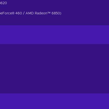
3620
 GeForce® 460 / AMD Radeon™ 6850)