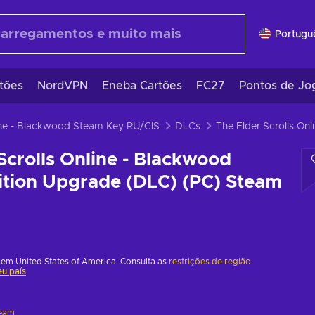
Portugu
tões
NordVPN
Eneba Cartões
FC27
Pontos de Jo
line - Blackwood Steam Key RU/CIS
DLCs
The Elder 
Scrolls Online - Blackwood
dition Upgrade (DLC) (PC) Steam
em United States of America. Consulta as
restrições de região
eu país
eam