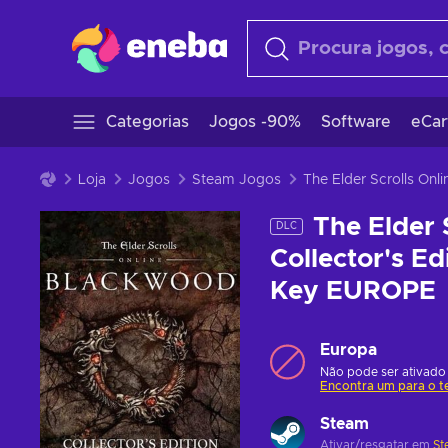
Categorias
Jogos -90%
Software
eCar
Loja
Jogos
Steam Jogos
The Elder Scrolls On
The Elder 
DLC
Collector's E
Key EUROPE
Europa
Não pode ser ativado 
Encontra um para o t
Steam
Ativar/resgatar em
St