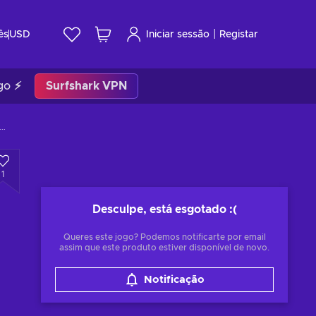
|
ês
USD
Iniciar sessão
Registar
go ⚡
Surfshark VPN
Scrolls Online - Blackwood Collector's Edition Upgrade (DLC) (PC) Steam Key EUROPE
1
Desculpe, está esgotado
:(
Queres este jogo? Podemos notificarte por email
assim que este produto estiver disponível de novo.
Notificação