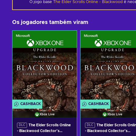
O jogo base
The Elder Scrolls Online - Blackwood
é nece
Os jogadores também viram
CASHBACK
CASHBACK
Xbox Live
Xbox Live
The Elder Scrolls Online
The Elder Scrolls Onli
DLC
DLC
- Blackwood Collector’s
- Blackwood Collector’s