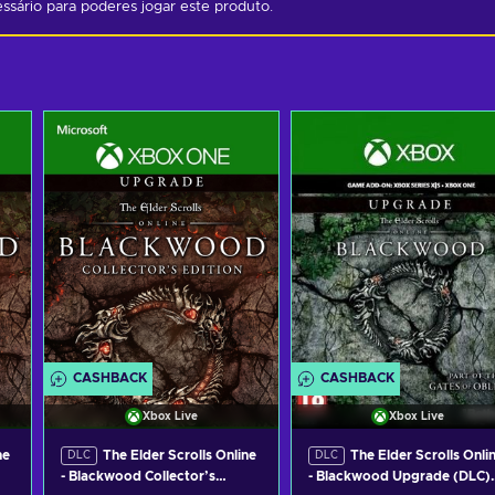
ssário para poderes jogar este produto.
CASHBACK
CASHBACK
Xbox Live
Xbox Live
ne
The Elder Scrolls Online
The Elder Scrolls Onli
DLC
DLC
- Blackwood Collector’s
- Blackwood Upgrade (DLC)