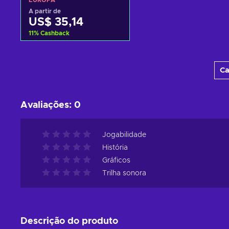
EUROPA
Key EUROPE
A partir de
US$ 35,14
11
%
Cashback
Adicionar ao carrinho
Ca
Consultar ofertas
Avaliações
:
0
Jogabilidade
História
Gráficos
Trilha sonora
Descrição do produto