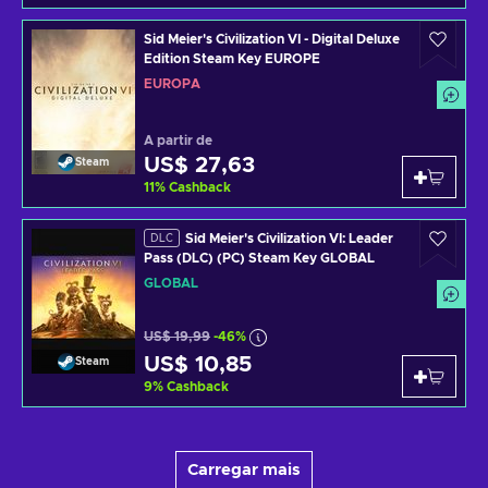
Sid Meier's Civilization VI - Digital Deluxe
Edition Steam Key EUROPE
EUROPA
A partir de
US$ 27,63
Steam
11
%
Cashback
Sid Meier's Civilization VI: Leader
DLC
Pass (DLC) (PC) Steam Key GLOBAL
GLOBAL
US$ 19,99
-46%
US$ 10,85
Steam
9
%
Cashback
Carregar mais