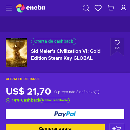
Oferta de cashback
165
Sid Meier's Civilization VI: Gold
Edition Steam Key GLOBAL
OFERTA EM DESTAQUE
US$ 21,70
O preço não é definitivo
14
%
Cashback
Melhor reembolso
Comprar agora