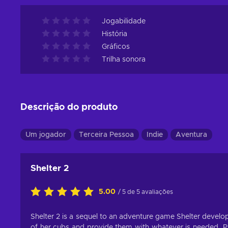
Jogabilidade
História
Gráficos
Trilha sonora
Descrição do produto
Um jogador
Terceira Pessoa
Indie
Aventura
Shelter 2
5.00
/ 5 de 5 avaliações
Shelter 2 is a sequel to an adventure game Shelter develo
of her cubs and provide them with whatever is needed. 