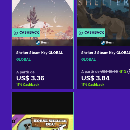
CASHBACK
CASHBACK
Steam
Steam
Shelter Steam Key GLOBAL
Shelter 3 Steam Key GLOBA
GLOBAL
GLOBAL
A partir de
US$ 19,99
-81%
A partir de
US$ 3,36
US$ 3,84
11
%
Cashback
11
%
Cashback
Adicionar ao carrinho
Adicionar ao carrinh
Consultar ofertas
Consultar ofertas