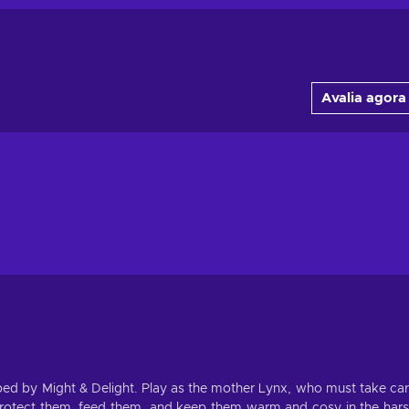
Avalia agora
ped by Might & Delight. Play as the mother Lynx, who must take ca
Protect them, feed them, and keep them warm and cosy in the har