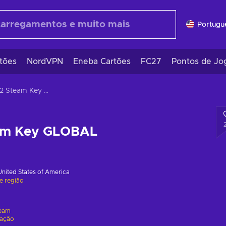
Portugu
tões
NordVPN
Eneba Cartões
FC27
Pontos de Jo
Shelter 2 Steam Key GLOBAL
eam Key GLOBAL
United States of America
de região
eam
vação