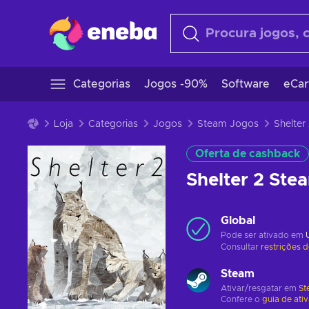
Categorias
Jogos -90%
Software
eCar
Loja
Categorias
Jogos
Steam Jogos
Oferta de cashback
Shelter 2 St
Global
Pode ser ativado em
Consultar
restrições 
Steam
Ativar/resgatar em
St
Confere o
guia de ati