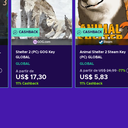
CASHBACK
CASHBACK
GOG.com
Steam
L
Shelter 2 (PC) GOG Key
Animal Shelter 2 Steam Key
GLOBAL
(PC) GLOBAL
GLOBAL
GLOBAL
A partir de
US$ 24,99
-77%
A partir de
US$ 17,30
US$ 5,83
11
%
Cashback
11
%
Cashback
o
Adicionar ao carrinho
Adicionar ao carrinh
Consultar ofertas
Consultar ofertas