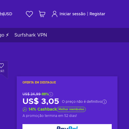
|
ês
USD
Iniciar sessão
Registar
go ⚡
Surfshark VPN
241
OFERTA EM DESTAQUE
US$ 24,99
-88%
US$ 3,05
O preço não é definitivo
14
%
Cashback
Melhor reembolso
A promoção termina
em 52 dias
!