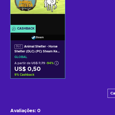
CASHBACK
Steam
Animal Shelter - Horse
DLC
Shelter (DLC) (PC) Steam Key
GLOBAL
GLOBAL
A partir de
US$ 7,79
-94%
US$ 0,50
9
%
Cashback
Adicionar ao carrinho
Ca
Consultar ofertas
Avaliações
:
0