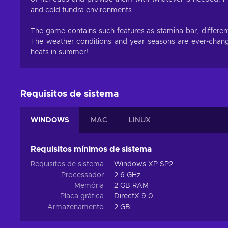
and cold tundra environments.
The game contains such features as stamina bar, differe
The weather conditions and year seasons are ever-chang
heats in summer!
Requisitos de sistema
WINDOWS
MAC
LINUX
Requisitos mínimos de sistema
Requisitos de sistema
Windows XP SP2
Processador
2.6 GHz
Memória
2 GB RAM
Placa gráfica
DirectX 9.0
Armazenamento
2 GB