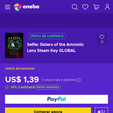
Oferta de cashback
12
Selfie: Sisters of the Amniotic
Lens Steam Key GLOBAL
OFERTA EM DESTAQUE
US$ 1,39
O preço não é definitivo
14
%
Cashback
Melhor reembolso
Comprar agora