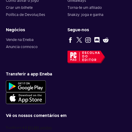
Como ativar o jogo
Giveaways
Criar um bilhete
Torna-te um afiliado
Política de Devoluções
Snakzy: joga e ganha
Negócios
Segue-nos
Vende na Eneba
Anuncia connosco
ESCOLHA
DO
EDITOR
Transferir a app Eneba
Vê os nossos comentários em