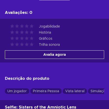
Avaliações
:
0
Jogabilidade
História
Gráficos
Trilha sonora
Avalia agora
Descrição do produto
Um jogador
Primeira Pessoa
Vista lateral
Simulação
Selfie: Sisters of the Amniotic Lens