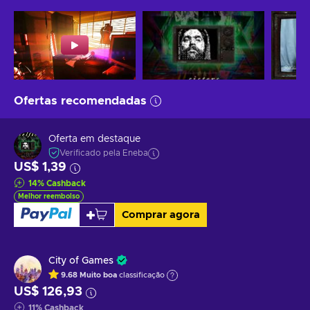
Ofertas recomendadas
Oferta em destaque
Verificado pela Eneba
US$ 1,39
14
%
Cashback
Melhor reembolso
Comprar agora
City of Games
9.68
Muito boa
classificação
US$ 126,93
11
%
Cashback