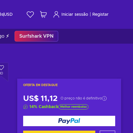
|
ês
USD
Iniciar sessão
Registar
go ⚡
Surfshark VPN
10
OFERTA EM DESTAQUE
US$ 11,12
O preço não é definitivo
14
%
Cashback
Melhor reembolso