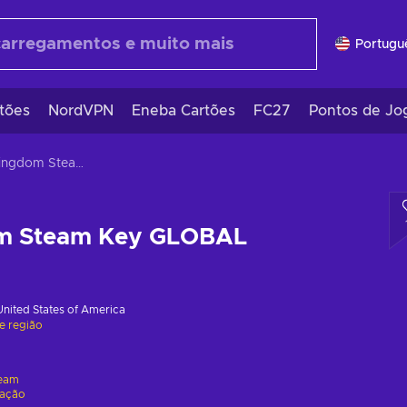
Portugu
tões
NordVPN
Eneba Cartões
FC27
Pontos de Jo
Red's Kingdom Steam Key GLOBAL
om Steam Key GLOBAL
United States of America
de região
eam
vação