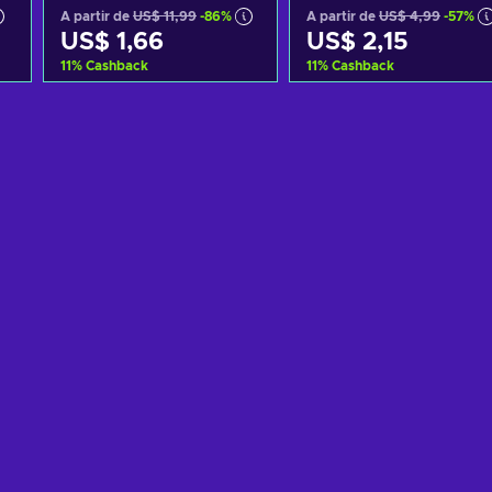
A partir de
US$ 11,99
-86%
A partir de
US$ 4,99
-57%
US$ 1,66
US$ 2,15
11
%
Cashback
11
%
Cashback
o
Adicionar ao carrinho
Adicionar ao carrinh
Consultar ofertas
Consultar ofertas