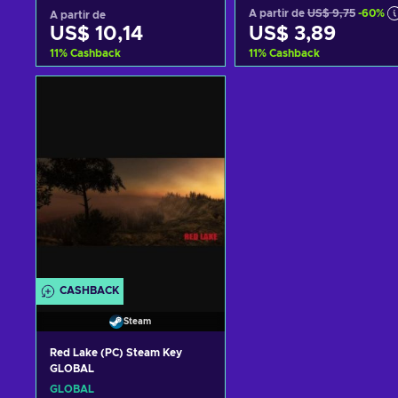
A partir de
US$ 9,75
-60%
A partir de
US$ 10,14
US$ 3,89
11
%
Cashback
11
%
Cashback
Adicionar ao carrinho
Adicionar ao carrinh
Consultar ofertas
Consultar ofertas
CASHBACK
Steam
Red Lake (PC) Steam Key
GLOBAL
GLOBAL