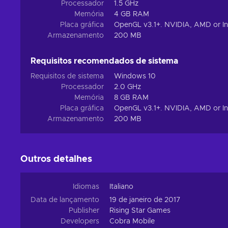
Processador
1.5 GHz
Memória
4 GB RAM
Placa gráfica
OpenGL v3.1+. NVIDIA, AMD or Inte
Armazenamento
200 MB
Requisitos recomendados de sistema
Requisitos de sistema
Windows 10
Processador
2.0 GHz
Memória
8 GB RAM
Placa gráfica
OpenGL v3.1+. NVIDIA, AMD or Inte
Armazenamento
200 MB
Outros detalhes
Idiomas
Italiano
Data de lançamento
19 de janeiro de 2017
Publisher
Rising Star Games
Developers
Cobra Mobile