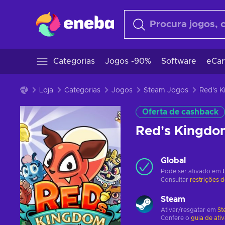
Categorias
Jogos -90%
Software
eCar
Loja
Categorias
Jogos
Steam Jogos
Oferta de cashback
Red's Kingd
Global
Pode ser ativado em
Consultar
restrições 
Steam
Ativar/resgatar em
St
Confere o
guia de ati