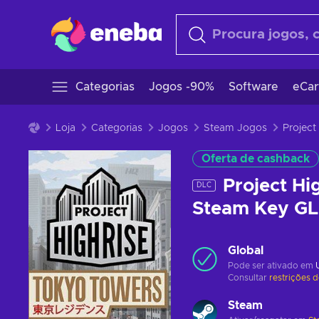
Categorias
Jogos -90%
Software
eCar
Loja
Categorias
Jogos
Steam Jogos
Oferta de cashback
Project Hi
DLC
Steam Key G
Global
Pode ser ativado em
Consultar
restrições 
Steam