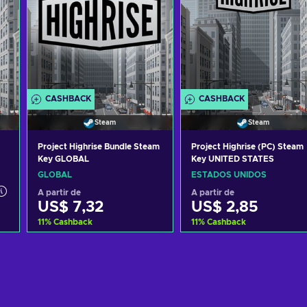
CASHBACK
CASHBACK
Steam
Steam
Project Highrise Bundle Steam
Project Highrise (PC) Steam
Key GLOBAL
Key UNITED STATES
GLOBAL
ESTADOS UNIDOS
A partir de
A partir de
US$ 7,32
US$ 2,85
11
%
Cashback
11
%
Cashback
o
Adicionar ao carrinho
Adicionar ao carrinh
Consultar ofertas
Consultar ofertas