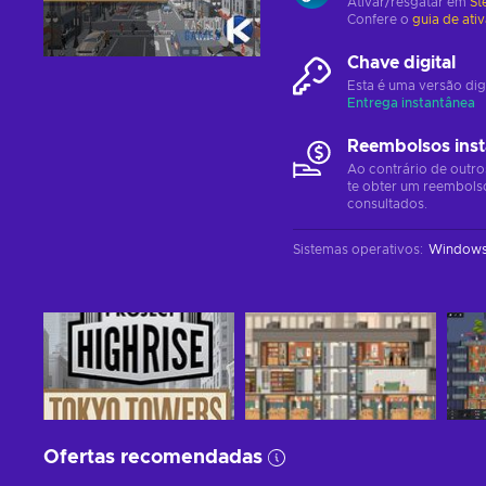
Ativar/resgatar em
St
Confere o
guia de ati
Chave digital
Esta é uma versão dig
Entrega instantânea
Reembolsos ins
Ao contrário de outro
te obter um reembols
consultados.
Sistemas operativos
:
Window
Ofertas recomendadas