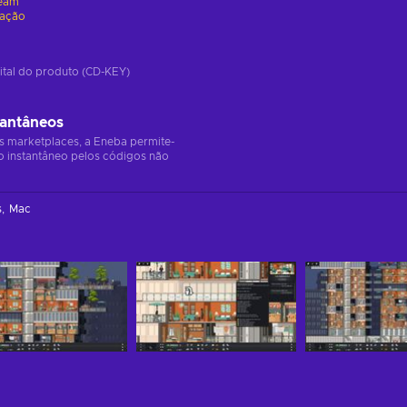
eam
vação
ital do produto (CD-KEY)
tantâneos
s marketplaces, a Eneba permite-
o instantâneo pelos códigos não
s
Mac