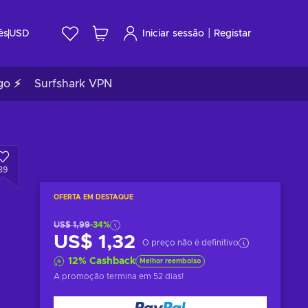
|
ês
USD
Iniciar sessão
Registar
go ⚡
Surfshark VPN
39
OFERTA EM DESTAQUE
US$ 1,99
-34%
US$ 1,32
O preço não é definitivo
12
%
Cashback
Melhor reembolso
A promoção termina
em 52 dias
!