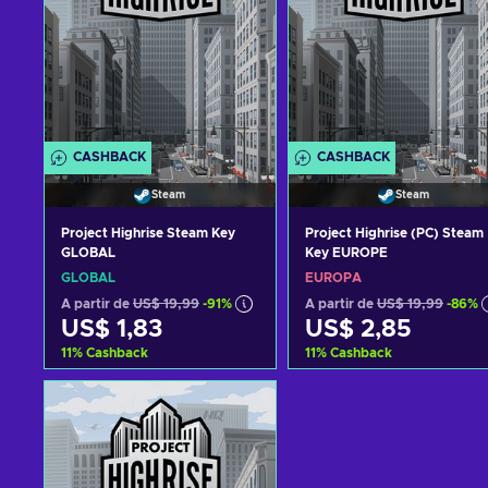
CASHBACK
CASHBACK
Steam
Steam
Project Highrise Steam Key
Project Highrise (PC) Steam
GLOBAL
Key EUROPE
GLOBAL
EUROPA
A partir de
US$ 19,99
-91%
A partir de
US$ 19,99
-86%
US$ 1,83
US$ 2,85
11
%
Cashback
11
%
Cashback
Adicionar ao carrinho
Adicionar ao carrinh
Consultar ofertas
Consultar ofertas