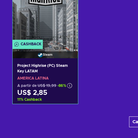
CASHBACK
Steam
Project Highrise (PC) Steam
Key LATAM
AMÉRICA LATINA
A partir de
US$ 19,99
-86%
US$ 2,85
11
%
Cashback
Adicionar ao carrinho
Ca
Consultar ofertas