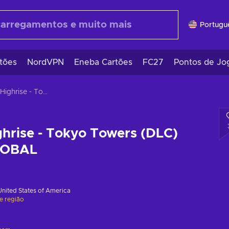
Portugu
tões
NordVPN
Eneba Cartões
FC27
Pontos de Jo
Project Highrise - Tokyo Towers (DLC) Steam Key GLOBAL
ghrise - Tokyo Towers (DLC)
LOBAL
United States of America
de região