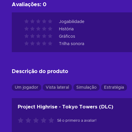
Avaliações
:
0
Jogabilidade
História
Gráficos
Trilha sonora
Descrição do produto
Um jogador
Vista lateral
Simulação
Estratégia
Project Highrise - Tokyo Towers (DLC)
Sê o primeiro a avaliar!