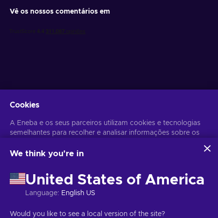
Vê os nossos comentários em
Obtém ofertas de jogo personalizadas
Cookies
Subscrever
A Eneba e os seus parceiros utilizam cookies e tecnologias
semelhantes para recolher e analisar informações sobre os
Poderás anular a subscrição a qualquer altura. Visita o
Aviso de
Privacidade
para mais informação.
utilizadores deste sítio Web. Utilizamos estas informações
para melhorar o conteúdo, a publicidade e outros serviços
We think you're in
do sítio. Os seus dados pessoais também podem ser
Português
USD
utilizados para a personalização de anúncios.
United States of America
Ao clicar em 'Aceitar tudo', está a consentir a utilização
destas tecnologias pela Eneba e pelos seus parceiros. Pode
Language
:
English US
ajustar o seu consentimento clicando em 'Personalizar'.
Para mais informações sobre a forma como a Google utiliza
Copyright © 2026 Eneba. Todos os direitos reservados.
JSC “Helis
Would you like to see a local version of the site?