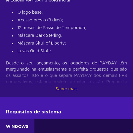
A Edição PAYDAY 3 Gold inclui:
O jogo base;
Acesso prévio (3 dias);
12 meses de Passe de Temporada;
Máscara Dark Sterling;
Máscara Skull of Liberty;
Luvas Gold State.
Desde o seu lançamento, os jogadores de PAYDAY têm
mergulhado na entusiasmante e perfeita orquestra que são
os assaltos. Isto é o que separa PAYDAY dos demais FPS
cooperativos, estando repleto de intensa ação. Prepara-te
para deixar de parte a tua reforma e mergulhar de novo na
Saber mais
vida do crime, encarnando o papel do famoso Payday Gang.
Ambos admirados pelos colegas e temidos pelos oficiais da
lei, onde quer que vão. Apesar do seu prévio reino de terror
Requisitos de sistema
em Washington D.C., ter chegado ao fim, a equipa reúne-se
anos mais tarde em Nova Iorque para enfrentar uma nova
ameaça, que os força a sair da reforma. Reúne de novo o
WINDOWS
gangue, e mergulha em assaltos cuidadosamente planejados