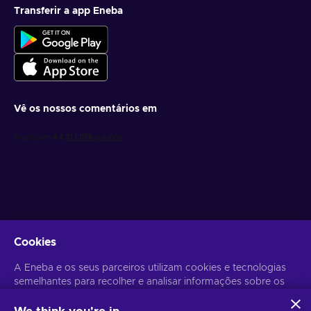
Transferir a app Eneba
Vê os nossos comentários em
Obtém ofertas de jogo personalizadas
Cookies
Subscrever
A Eneba e os seus parceiros utilizam cookies e tecnologias
semelhantes para recolher e analisar informações sobre os
Poderás anular a subscrição a qualquer altura. Visita o
Aviso de
Privacidade
para mais informação.
utilizadores deste sítio Web. Utilizamos estas informações
para melhorar o conteúdo, a publicidade e outros serviços