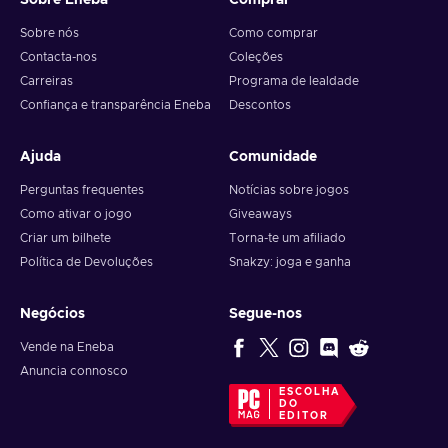
Sobre Eneba
Comprar
seu próprio caos. A equipa deixa Washington DC para trás,
Sobre nós
Como comprar
em troca das vibrantes ruas de Nova Iorque, onde novos
Contacta-nos
Coleções
desafios e lucrativas oportunidades esperam aqueles que
Carreiras
Programa de lealdade
planeiam astutamente. Desfruta da tua ganância ao acumular
uma vasta coleção de loot, incluindo ouro, dinheiro, armas,
Confiança e transparência Eneba
Descontos
cosméticos e elogios. Escolhe o teu estilo, stealth ou armas a
torto e a direito, reféns como peões ou libertá-los como sinal
Ajuda
Comunidade
de misericórdia. Joga a solo ou com a tua equipa de fiéis
companheiros de forma a conquistar novas alturas, e realizar
Perguntas frequentes
Notícias sobre jogos
laços inquebráveis. Compra PAYDAY 3 Steam key e abraça
Como ativar o jogo
Giveaways
o entusiasmo do assalto perfeito!
Criar um bilhete
Torna-te um afiliado
Política de Devoluções
Snakzy: joga e ganha
Negócios
Segue-nos
Vende na Eneba
Anuncia connosco
ESCOLHA
DO
EDITOR