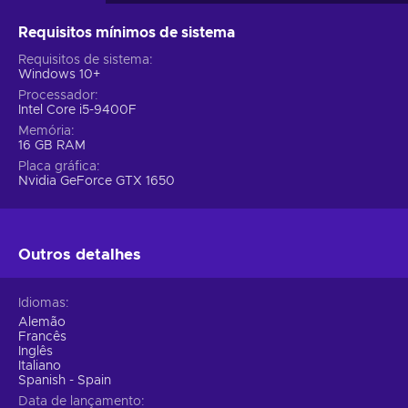
e ação high-octane com PAYDAY 3 Steam key!
Requisitos mínimos de sistema
Funcionalidades de jogo de PAYDAY 3
Requisitos de sistema
Windows 10+
Planeia e executa um assalto perfeito, com um arsenal de
Processador
entusiasmantes funcionalidades de jogo como:
Intel Core i5-9400F
Memória
A Lendária Payday Crew.
Junta-te à reconhecida
16 GB RAM
Payday Crew à medida que esta sai da sa reforma para
Placa gráfica
enfrentar uma nova ameaça. Testemunha o seu regresso
Nvidia GeForce GTX 1650
ao mundo do crime, e o caos que esta deixa para trás;
Cenário de Nova Iorque.
Explora uma fresca
localização à medida que a Equipa deixa Washington D.C.
Outros detalhes
para trás e se afirma em Nova Iorque. Encontra novos
desafios e aproveita novas oportunidades para assaltos
bem sucedidos;
Idiomas
Alemão
Ganância e Recompensas.
Desfruta da tua ganância e
Francês
colhe diversos tesouros, incluindo ouro, dinheiro, jóias,
Inglês
armas, cosméticos e elogios. Constrói uma extensa
Italiano
coleção ao planear cuidadosamente e ao executar
Spanish - Spain
assaltos com enorme precisão;
Data de lançamento