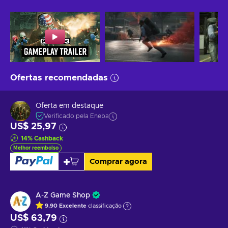
Ofertas recomendadas
Oferta em destaque
Verificado pela Eneba
US$ 25,97
14
%
Cashback
Melhor reembolso
Comprar agora
A-Z Game Shop
9.90
Excelente
classificação
US$ 63,79