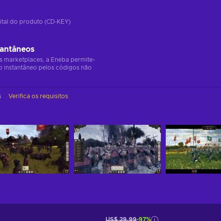
ital do produto (CD-KEY)
tantâneos
s marketplaces, a Eneba permite-
o instantâneo pelos códigos não
s
Verifica os requisitos
US$ 29,99
-97%