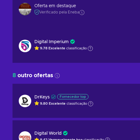
Oferta em destaque
Verificado pela Eneba
Digital Imperium
9.78
Excelente
classificação
8
outro ofertas
DrKeys
Fornecedor top
9.80
Excelente
classificação
Digital World
9.42
Vermavelmente boa
classificação