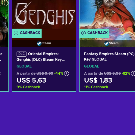
CASHBACK
CASHBACK
Steam
Steam
ee
Oriental Empires:
Fantasy Empires Steam (PC)
DLC
Key GLOBAL
Genghis (DLC) Steam Key
GLOBAL
GLOBAL
GLOBAL
A partir de
US$ 9,99
-44%
A partir de
US$ 9,99
-82%
US$ 5,63
US$ 1,83
9
%
Cashback
11
%
Cashback
o
Adicionar ao carrinho
Adicionar ao carrinh
Consultar ofertas
Consultar ofertas