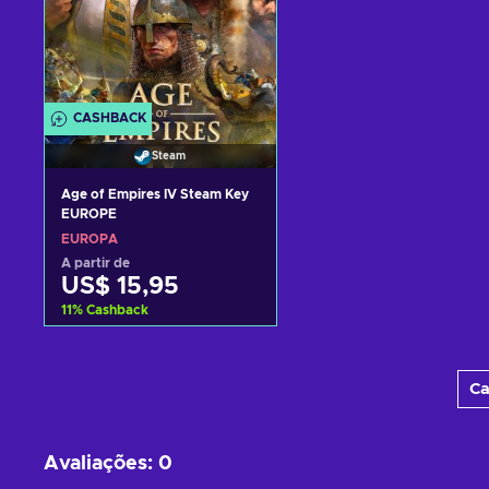
CASHBACK
Steam
Age of Empires IV Steam Key
EUROPE
EUROPA
A partir de
US$ 15,95
11
%
Cashback
Adicionar ao carrinho
Ca
Consultar ofertas
Avaliações
:
0