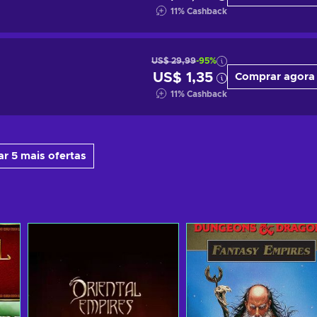
11
%
Cashback
US$ 29,99
-95%
US$ 1,35
Comprar agora
11
%
Cashback
r 5 mais ofertas