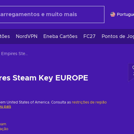
Portugu
tões
NordVPN
Eneba Cartões
FC27
Pontos de Jo
Oriental Empires Steam Key EUROPE
ires Steam Key EUROPE
em United States of America. Consulta as
restrições de região
eu país
eam
vação