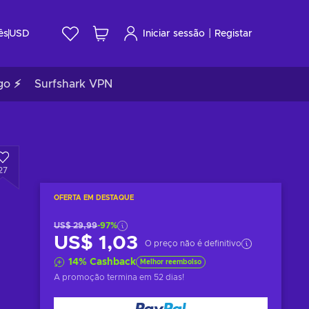
|
ês
USD
Iniciar sessão
Registar
go ⚡
Surfshark VPN
27
OFERTA EM DESTAQUE
US$ 29,99
-97%
US$ 1,03
O preço não é definitivo
14
%
Cashback
Melhor reembolso
A promoção termina
em 52 dias
!