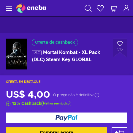
Oferta de cashback
515
Mortal Kombat - XL Pack
DLC
(DLC) Steam Key GLOBAL
OFERTA EM DESTAQUE
US$ 4,00
O preço não é definitivo
12
%
Cashback
Melhor reembolso
Comprar agora