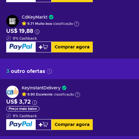
CdKeyMarkt
9.71
Muito boa
classificação
US$ 19,88
9
%
Cashback
Comprar agora
3
outro ofertas
KeyInstantDelivery
9.90
Excelente
classificação
US$ 3,72
Preço mais baixo
9
%
Cashback
Comprar agora