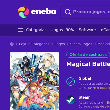
Categorias
Jogos -90%
Software
eCar
Loja
Categorias
Jogos
Steam Jogos
Oferta de cashback
Magical Batt
Global
Pode ser ativado em
Consultar
restrições 
Steam
Ativar/resgatar em
St
Confere o
guia de ati