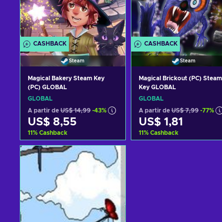
CASHBACK
CASHBACK
Steam
Steam
Magical Bakery Steam Key
Magical Brickout (PC) Steam
(PC) GLOBAL
Key GLOBAL
GLOBAL
GLOBAL
A partir de
US$ 14,99
-43%
A partir de
US$ 7,99
-77%
US$ 8,55
US$ 1,81
11
%
Cashback
11
%
Cashback
Adicionar ao carrinho
Adicionar ao carrinh
Consultar ofertas
Consultar ofertas