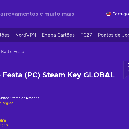
Portugu
tões
NordVPN
Eneba Cartões
FC27
Pontos de Jo
Magical Battle Festa (PC) Steam Key GLOBAL
le Festa (PC) Steam Key GLOBAL
United States of America
de região
eam
vação