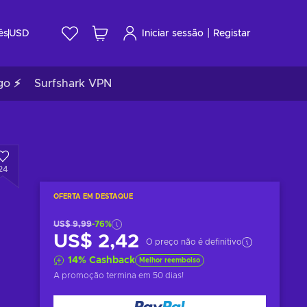
|
ês
USD
Iniciar sessão
Registar
go ⚡
Surfshark VPN
24
OFERTA EM DESTAQUE
US$ 9,99
-76%
US$ 2,42
O preço não é definitivo
14
%
Cashback
Melhor reembolso
A promoção termina
em 50 dias
!