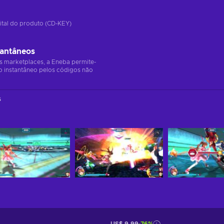
ital do produto (CD-KEY)
tantâneos
s marketplaces, a Eneba permite-
o instantâneo pelos códigos não
s