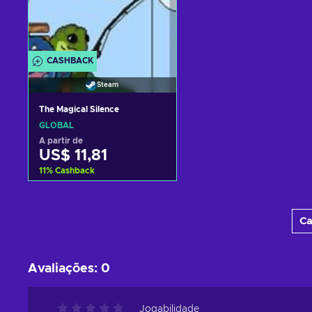
CASHBACK
Steam
The Magical Silence
GLOBAL
A partir de
US$ 11,81
11
%
Cashback
Adicionar ao carrinho
Ca
Consultar ofertas
Avaliações
:
0
Jogabilidade