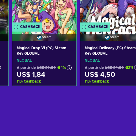
CASHBACK
CASHBACK
Steam
Steam
Magical Drop VI (PC) Steam
Magical Delicacy (PC) Steam
Key GLOBAL
Key GLOBAL
GLOBAL
GLOBAL
A partir de
US$ 29,99
-94%
A partir de
US$ 24,99
-82%
US$ 1,84
US$ 4,50
11
%
Cashback
11
%
Cashback
o
Adicionar ao carrinho
Adicionar ao carrinh
Consultar ofertas
Consultar ofertas