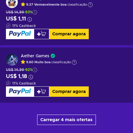
9.37
Vermavelmente boa
classificação
US$ 14,99
-93%
US$ 1,11
11
%
Cashback
Comprar agora
Aether Games
9.60
Muito boa
classificação
US$ 14,99
-92%
US$ 1,18
11
%
Cashback
Comprar agora
Carregar 4 mais ofertas