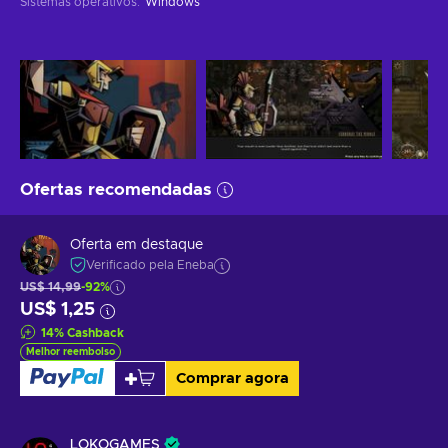
Sistemas operativos
:
Windows
Ofertas recomendadas
Oferta em destaque
Verificado pela Eneba
US$ 14,99
-92%
US$ 1,25
14
%
Cashback
Melhor reembolso
Comprar agora
LOKOGAMES