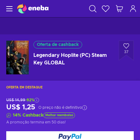
Oferta de cashback
37
Legendary Hoplite (PC) Steam
Key GLOBAL
OFERTA EM DESTAQUE
US$ 14,99
-92%
US$ 1,25
O preço não é definitivo
14
%
Cashback
Melhor reembolso
A promoção termina
em 50 dias
!