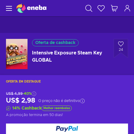
Oferta de cashback
24
Intensive Exposure Steam Key
GLOBAL
OFERTA EM DESTAQUE
US$ 4,99
-40%
US$ 2,98
O preço não é definitivo
14
%
Cashback
Melhor reembolso
A promoção termina
em 50 dias
!