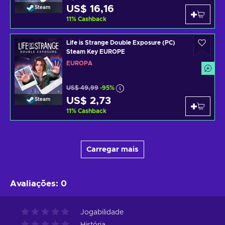
US$ 16,16
Steam
11
%
Cashback
Life is Strange Double Exposure (PC)
Steam Key EUROPE
EUROPA
US$ 49,99
-95%
US$ 2,73
Steam
11
%
Cashback
Carregar mais
Avaliações
:
0
Jogabilidade
História