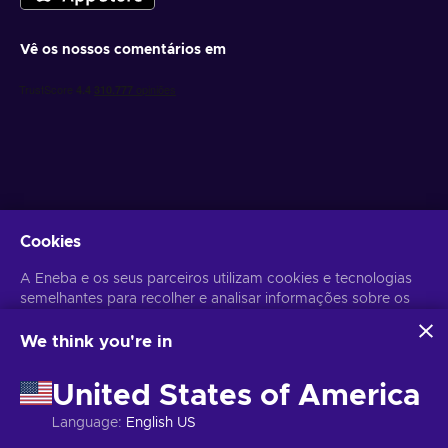
Vê os nossos comentários em
Obtém ofertas de jogo personalizadas
Cookies
Subscrever
A Eneba e os seus parceiros utilizam cookies e tecnologias
semelhantes para recolher e analisar informações sobre os
Poderás anular a subscrição a qualquer altura. Visita o
Aviso de
Privacidade
para mais informação.
utilizadores deste sítio Web. Utilizamos estas informações
para melhorar o conteúdo, a publicidade e outros serviços
We think you're in
do sítio. Os seus dados pessoais também podem ser
Português
USD
utilizados para a personalização de anúncios.
United States of America
Ao clicar em 'Aceitar tudo', está a consentir a utilização
destas tecnologias pela Eneba e pelos seus parceiros. Pode
Language
:
English US
ajustar o seu consentimento clicando em 'Personalizar'.