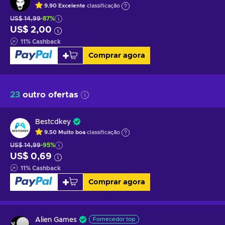
9.90
Excelente
classificação
US$ 14,99
-87%
US$ 2,00
11
%
Cashback
Comprar agora
23
outro ofertas
Bestcdkey
9.50
Muito boa
classificação
US$ 14,99
-95%
US$ 0,69
11
%
Cashback
Comprar agora
Alien Games
Fornecedor top