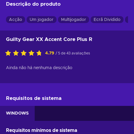
Descrição do produto
Acção
Um jogador
Multijogador
Ecrã Dividido
Vis
Guilty Gear XX Accent Core Plus R
4.79
/ 5 de 43 avaliações
Ainda não há nenhuma descrição
Requisitos de sistema
WINDOWS
Requisitos mínimos de sistema