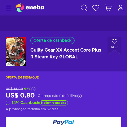
Oferta de cashback
1423
Guilty Gear XX Accent Core Plus
R Steam Key GLOBAL
OFERTA EM DESTAQUE
US$ 14,99
-95%
US$ 0,80
O preço não é definitivo
14
%
Cashback
Melhor reembolso
A promoção termina
em 52 dias
!