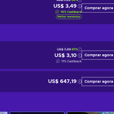
US$ 7,99
-56%
US$ 3,49
Comprar agora
14
%
Cashback
Melhor reembolso
US$ 7,99
-61%
US$ 3,10
Comprar agora
11
%
Cashback
US$ 647,19
Comprar agora