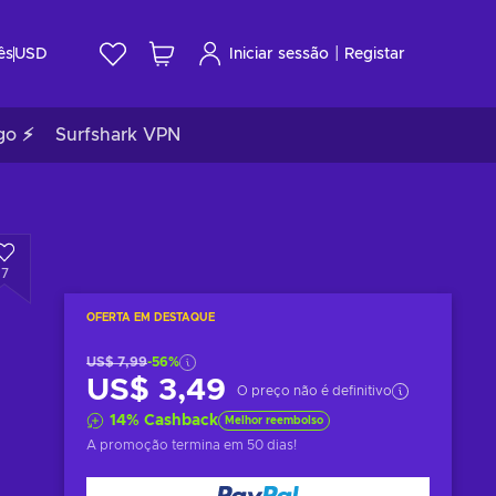
|
ês
USD
Iniciar sessão
Registar
go ⚡
Surfshark VPN
7
OFERTA EM DESTAQUE
US$ 7,99
-56%
US$ 3,49
O preço não é definitivo
14
%
Cashback
Melhor reembolso
A promoção termina
em 50 dias
!