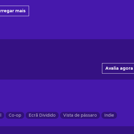
rregar mais
Avalia agora
l
Co-op
Ecrã Dividido
Vista de pássaro
Indie