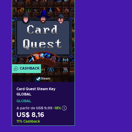
Adicionar ao carrinho
Adicionar ao carrinh
Consultar ofertas
Consultar ofertas
CASHBACK
Steam
Card Quest Steam Key
GLOBAL
GLOBAL
A partir de
US$ 9,99
-18%
US$ 8,16
11
%
Cashback