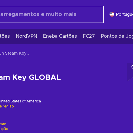
Portugu
tões
NordVPN
Eneba Cartões
FC27
Pontos de Jo
GraveRun Steam Key GLOBAL
eam Key GLOBAL
United States of America
de região
eam
vação