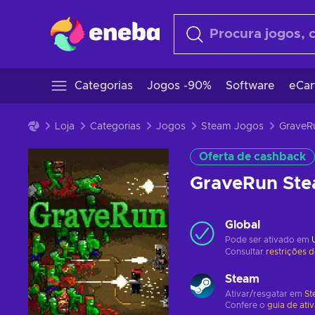
Categorias
Jogos -90%
Software
eCar
Loja
Categorias
Jogos
Steam Jogos
Oferta de cashback
GraveRun St
Global
Pode ser ativado em
Consultar
restrições 
Steam
Ativar/resgatar em
St
Confere o
guia de ati