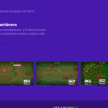
ital do produto (CD-KEY)
tantâneos
s marketplaces, a Eneba permite-
o instantâneo pelos códigos não
s