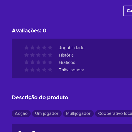
Adicionar ao carrinho
Ca
Consultar ofertas
Avaliações
:
0
Jogabilidade
História
Gráficos
Trilha sonora
Descrição do produto
Acção
Um jogador
Multijogador
Cooperativo loca