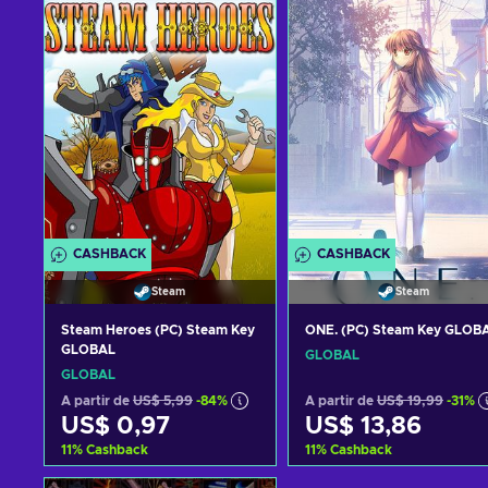
CASHBACK
CASHBACK
Steam
Steam
Steam Heroes (PC) Steam Key
ONE. (PC) Steam Key GLOB
GLOBAL
GLOBAL
GLOBAL
A partir de
US$ 5,99
-84%
A partir de
US$ 19,99
-31%
US$ 0,97
US$ 13,86
11
%
Cashback
11
%
Cashback