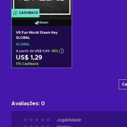
CASHBACK
Steam
VR Fun World Steam Key
GLOBAL
GLOBAL
A partir de
US$ 1,99
-35%
US$ 1,29
11
%
Cashback
Adicionar ao carrinho
Ca
Consultar ofertas
Avaliações
:
0
Jogabilidade