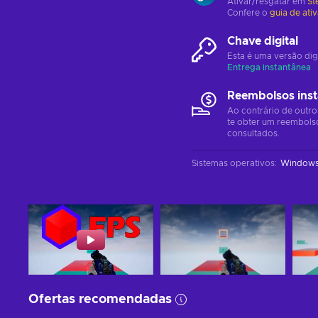
Ativar/resgatar em
St
Confere o
guia de ati
Chave digital
Esta é uma versão dig
Entrega instantânea
Reembolsos ins
Ao contrário de outro
te obter um reembols
consultados.
Sistemas operativos
:
Window
Ofertas recomendadas