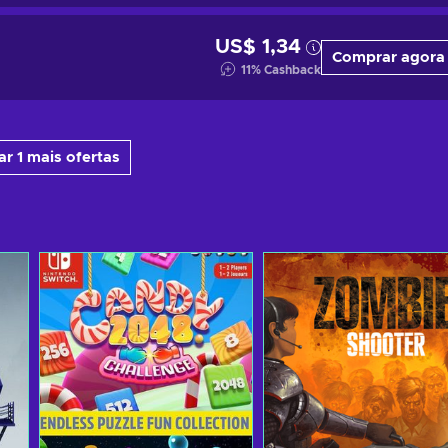
US$ 1,34
Comprar agora
11
%
Cashback
ar 1 mais ofertas