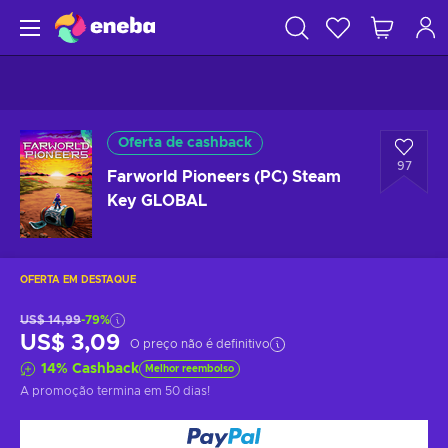
Oferta de cashback
97
Farworld Pioneers (PC) Steam
Key GLOBAL
OFERTA EM DESTAQUE
US$ 14,99
-79%
US$ 3,09
O preço não é definitivo
14
%
Cashback
Melhor reembolso
A promoção termina
em 50 dias
!