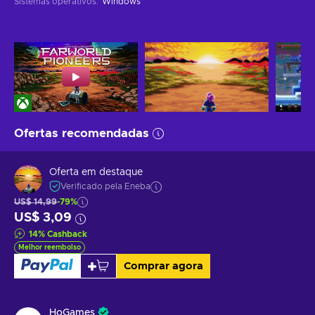
Sistemas operativos
:
Windows
Ofertas recomendadas
Oferta em destaque
Verificado pela Eneba
US$ 14,99
-79%
US$ 3,09
14
%
Cashback
Melhor reembolso
Comprar agora
HoGames