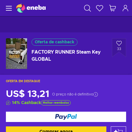
Oferta de cashback
33
FACTORY RUNNER Steam Key
GLOBAL
OFERTA EM DESTAQUE
US$ 13,21
O preço não é definitivo
14
%
Cashback
Melhor reembolso
Comprar agora