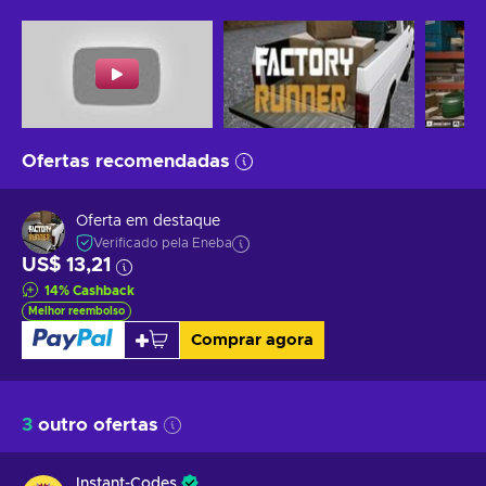
Ofertas recomendadas
Oferta em destaque
Verificado pela Eneba
US$ 13,21
14
%
Cashback
Melhor reembolso
Comprar agora
3
outro ofertas
Instant-Codes