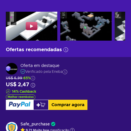
Ofertas recomendadas
Oferta em destaque
Verificado pela Eneba
US$ 6,99
-65%
US$ 2,47
14
%
Cashback
Melhor reembolso
Comprar agora
Safe_purchase
9.71
Muito boa
classificação