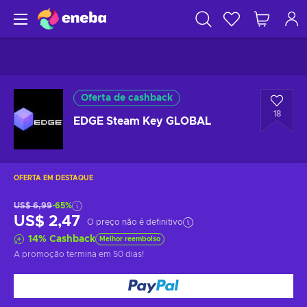
Oferta de cashback
18
EDGE Steam Key GLOBAL
OFERTA EM DESTAQUE
US$ 6,99
-65%
US$ 2,47
O preço não é definitivo
14
%
Cashback
Melhor reembolso
A promoção termina
em 50 dias
!