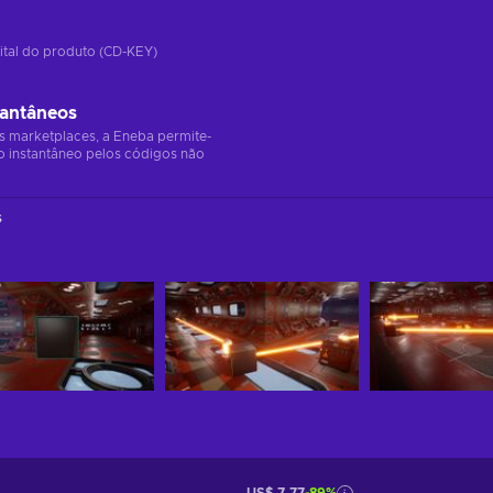
ital do produto (CD-KEY)
tantâneos
s marketplaces, a Eneba permite-
o instantâneo pelos códigos não
s