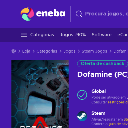
Categorias
Jogos -90%
Software
eCar
Loja
Categorias
Jogos
Steam Jogos
Oferta de cashback
Dofamine (PC
Global
Pode ser ativado em
Consultar
restrições 
Steam
Ativar/resgatar em
St
Confere o
guia de ati