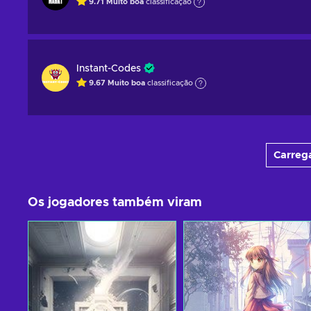
9.71
Muito boa
classificação
Instant-Codes
9.67
Muito boa
classificação
Carrega
Os jogadores também viram