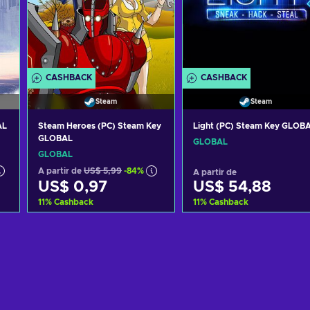
CASHBACK
CASHBACK
Steam
Steam
AL
Steam Heroes (PC) Steam Key
Light (PC) Steam Key GLOB
GLOBAL
GLOBAL
GLOBAL
A partir de
US$ 5,99
-84%
A partir de
US$ 0,97
US$ 54,88
11
%
Cashback
11
%
Cashback
o
Adicionar ao carrinho
Adicionar ao carrinh
Consultar ofertas
Consultar ofertas