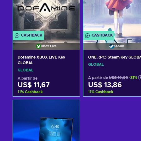
CASHBACK
CASHBACK
Xbox Live
Steam
Dofamine XBOX LIVE Key
ONE. (PC) Steam Key GLOB
GLOBAL
GLOBAL
GLOBAL
A partir de
US$ 19,99
-31%
A partir de
US$ 11,67
US$ 13,86
11
%
Cashback
11
%
Cashback
Adicionar ao carrinho
Adicionar ao carrinh
Consultar ofertas
Consultar ofertas