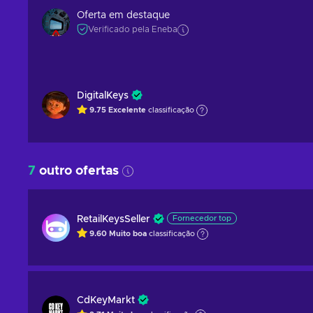
Oferta em destaque
Verificado pela Eneba
DigitalKeys
9.75
Excelente
classificação
7
outro ofertas
RetailKeysSeller
Fornecedor top
9.60
Muito boa
classificação
CdKeyMarkt