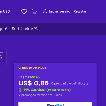
|
ês
USD
Iniciar sessão
Registar
go ⚡
Surfshark VPN
14
OFERTA EM DESTAQUE
US$ 7,77
-89%
US$ 0,86
O preço não é definitivo
14
%
Cashback
Melhor reembolso
A promoção termina
em 51 dias
!