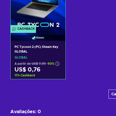
CASHBACK
Steam
PC Tycoon 2 (PC) Steam Key
GLOBAL
GLOBAL
A partir de
US$ 7,99
-90%
US$ 0,76
11
%
Cashback
Adicionar ao carrinho
Ca
Consultar ofertas
Avaliações
:
0