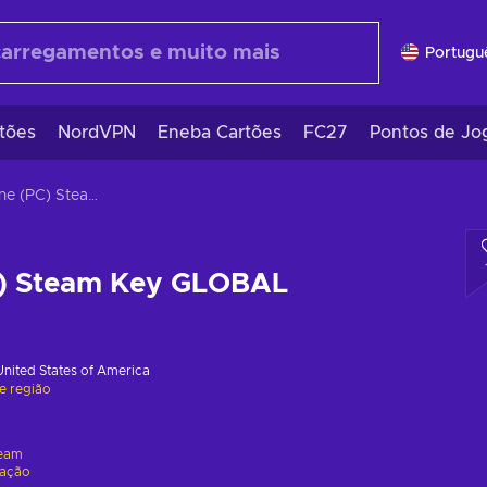
Portugu
tões
NordVPN
Eneba Cartões
FC27
Pontos de Jo
Dofamine (PC) Steam Key GLOBAL
) Steam Key GLOBAL
United States of America
de região
eam
vação