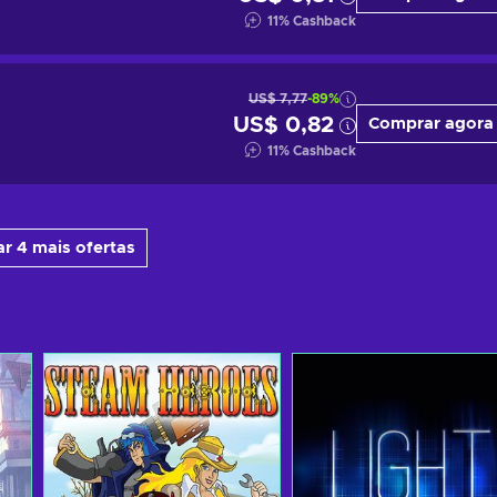
11
%
Cashback
US$ 7,77
-89%
US$ 0,82
Comprar agora
11
%
Cashback
r 4 mais ofertas