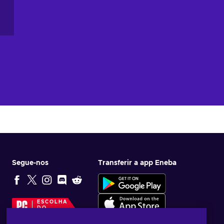
Segue-nos
Transferir a app Eneba
ESCOLHA
DO
EDITOR