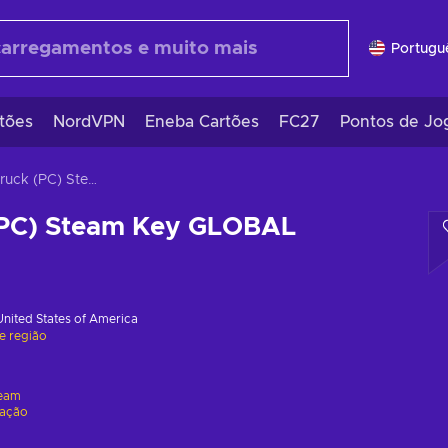
Portugu
tões
NordVPN
Eneba Cartões
FC27
Pontos de Jo
Crazy Truck (PC) Steam Key GLOBAL
(PC) Steam Key GLOBAL
United States of America
de região
eam
vação