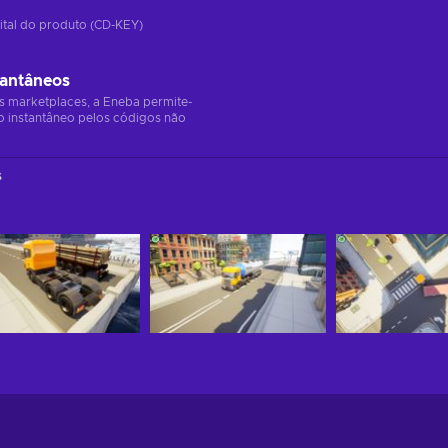
ital do produto (CD-KEY)
tantâneos
s marketplaces, a Eneba permite-
o instantâneo pelos códigos não
s