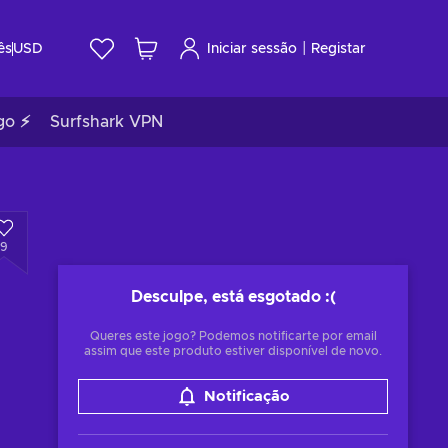
|
ês
USD
Iniciar sessão
Registar
go ⚡
Surfshark VPN
9
Desculpe, está esgotado
:(
Queres este jogo? Podemos notificarte por email
assim que este produto estiver disponível de novo.
Notificação