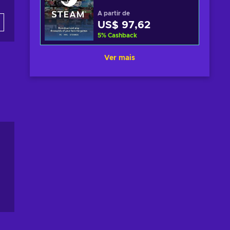
A partir de
US$ 97,62
5
%
Cashback
Ver mais