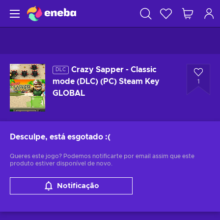
Crazy Sapper - Classic
DLC
mode (DLC) (PC) Steam Key
1
GLOBAL
Desculpe, está esgotado
:(
Queres este jogo? Podemos notificarte por email assim que este
produto estiver disponível de novo.
Notificação