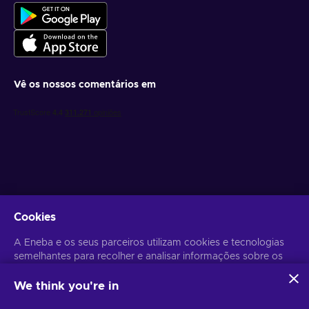
Vê os nossos comentários em
Obtém ofertas de jogo personalizadas
Cookies
Subscrever
A Eneba e os seus parceiros utilizam cookies e tecnologias
semelhantes para recolher e analisar informações sobre os
Poderás anular a subscrição a qualquer altura. Visita o
Aviso de
Privacidade
para mais informação.
utilizadores deste sítio Web. Utilizamos estas informações
para melhorar o conteúdo, a publicidade e outros serviços
We think you're in
do sítio. Os seus dados pessoais também podem ser