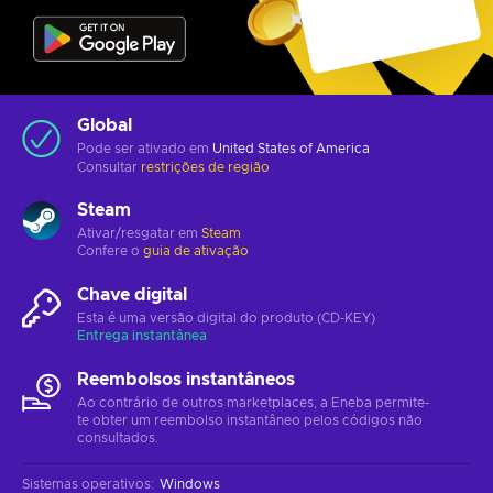
Global
Pode ser ativado em
United States of America
Consultar
restrições de região
Steam
Ativar/resgatar em
Steam
Confere o
guia de ativação
Chave digital
Esta é uma versão digital do produto (CD-KEY)
Entrega instantânea
Reembolsos instantâneos
Ao contrário de outros marketplaces, a Eneba permite-
te obter um reembolso instantâneo pelos códigos não
consultados.
Sistemas operativos
:
Windows