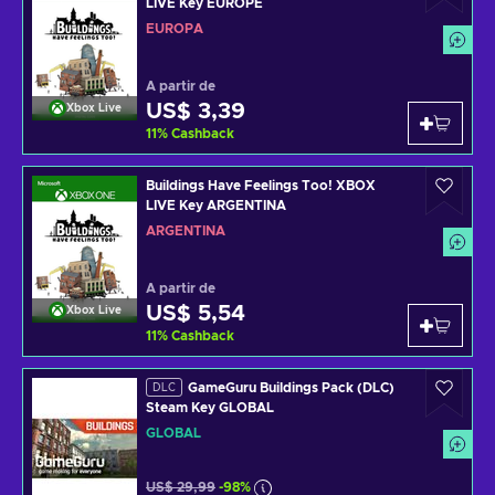
LIVE Key EUROPE
EUROPA
A partir de
US$ 3,39
Xbox Live
11
%
Cashback
Buildings Have Feelings Too! XBOX
LIVE Key ARGENTINA
ARGENTINA
A partir de
US$ 5,54
Xbox Live
11
%
Cashback
GameGuru Buildings Pack (DLC)
DLC
Steam Key GLOBAL
GLOBAL
US$ 29,99
-98%