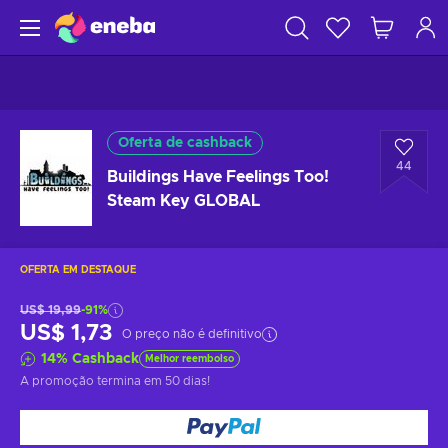
Oferta de cashback
44
Buildings Have Feelings Too!
Steam Key GLOBAL
OFERTA EM DESTAQUE
US$ 19,99
-91%
US$ 1,73
O preço não é definitivo
14
%
Cashback
Melhor reembolso
A promoção termina
em 50 dias
!