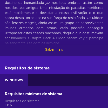
destino da humanidade jaz nos teus ombros, assim como
nos dos teus amigos. Uma infestação de parasitas mortíferos
está rapidamente a devastar a nossa civilização e o que
sobra desta, tornou-se na sua força de resistência. Os Ridden
são ferozes e ágeis, ainda assim um grupo de sobreviventes
imunes armados com armas letais poderão conseguir
ultrapassar estas cascas macabras, daquilo que costumavam
ser humanos. COmpra Back 4 Blood Steam key e participa
na sangrenta luta com os inimigos!
Saber mais
Funcionalidades de Back 4 Blood
A humanidade está à beira da extinção, mas com
determinação e resiliência, poderás alterar as marés a teu
Requisitos de sistema
favor. Com Back 4 Blood key, podes esperar as seguintes
funcionalidades:
WINDOWS
Campanha Co-op
. 4 jogadores podem juntar-se para
salvar o mundo da mais severa devastação - o inimigo
Requisitos mínimos de sistema
está constantemente a evoluir, portanto prepara-te para
Requisitos de sistema
perigosas surpresas ;
TBA