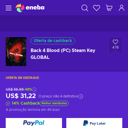
Oferta de cashback
478
Back 4 Blood (PC) Steam Key
GLOBAL
OFERTA EM DESTAQUE
US$ 59,99
-48%
US$ 31,22
O preço não é definitivo
14
%
Cashback
Melhor reembolso
A promoção termina
em 49 dias
!