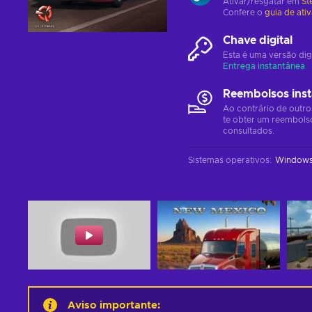
Ativar/resgatar em
St
Confere o
guia de ati
Chave digital
Esta é uma versão dig
Entrega instantânea
Reembolsos ins
Ao contrário de outro
te obter um reembols
consultados.
Sistemas operativos
:
Window
Aviso importante
: