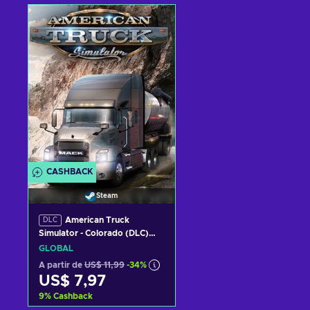
Adicionar ao carrinho
Adicionar ao carrinh
Consultar ofertas
Consultar ofertas
CASHBACK
Steam
American Truck
DLC
Simulator - Colorado (DLC)
Steam Key GLOBAL
GLOBAL
A partir de
US$ 11,99
-34%
US$ 7,97
9
%
Cashback