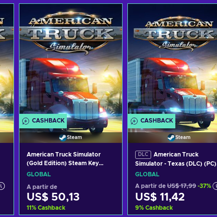
CASHBACK
CASHBACK
Steam
Steam
American Truck Simulator
American Truck
DLC
(Gold Edition) Steam Key
Simulator - Texas (DLC) (PC)
GLOBAL
Steam Key GLOBAL
GLOBAL
GLOBAL
A partir de
US$ 17,99
-37%
A partir de
US$ 50,13
US$ 11,42
11
%
Cashback
9
%
Cashback