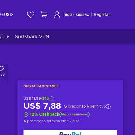
|
ês
USD
Iniciar sessão
Registar
go ⚡
Surfshark VPN
139
OFERTA EM DESTAQUE
US$ 11,99
-34%
US$ 7,88
O preço não é definitivo
12
%
Cashback
Melhor reembolso
A promoção termina
em 52 dias
!