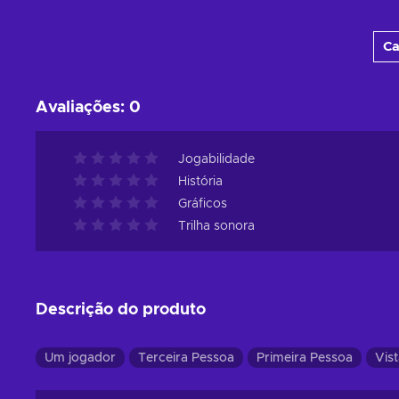
Adicionar ao carrinho
Ca
Consultar ofertas
Avaliações
:
0
Jogabilidade
História
Gráficos
Trilha sonora
Descrição do produto
Um jogador
Terceira Pessoa
Primeira Pessoa
Vis