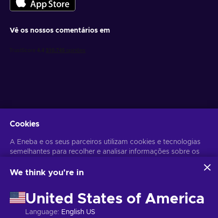
Vê os nossos comentários em
Obtém ofertas de jogo personalizadas
Cookies
Subscrever
A Eneba e os seus parceiros utilizam cookies e tecnologias
semelhantes para recolher e analisar informações sobre os
Poderás anular a subscrição a qualquer altura. Visita o
Aviso de
Privacidade
para mais informação.
utilizadores deste sítio Web. Utilizamos estas informações
para melhorar o conteúdo, a publicidade e outros serviços
We think you're in
do sítio. Os seus dados pessoais também podem ser
Português
USD
utilizados para a personalização de anúncios.
United States of America
Ao clicar em 'Aceitar tudo', está a consentir a utilização
destas tecnologias pela Eneba e pelos seus parceiros. Pode
Language
:
English US