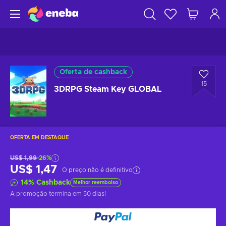
Oferta de cashback
15
3DRPG Steam Key GLOBAL
OFERTA EM DESTAQUE
US$ 1,99
-26%
US$ 1,47
O preço não é definitivo
14
%
Cashback
Melhor reembolso
A promoção termina
em 50 dias
!