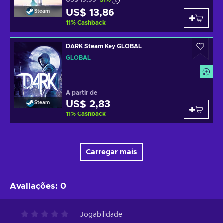
US$ 19,99
-31%
US$ 13,86
Steam
11
%
Cashback
DARK Steam Key GLOBAL
GLOBAL
A partir de
US$ 2,83
Steam
11
%
Cashback
Carregar mais
Avaliações
:
0
Jogabilidade