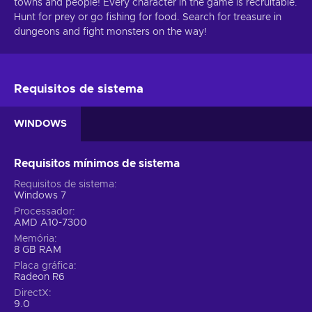
towns and people! Every character in the game is recruitable.
Hunt for prey or go fishing for food. Search for treasure in
dungeons and fight monsters on the way!
Requisitos de sistema
WINDOWS
Requisitos mínimos de sistema
Requisitos de sistema
Windows 7
Processador
AMD A10-7300
Memória
8 GB RAM
Placa gráfica
Radeon R6
DirectX
9.0