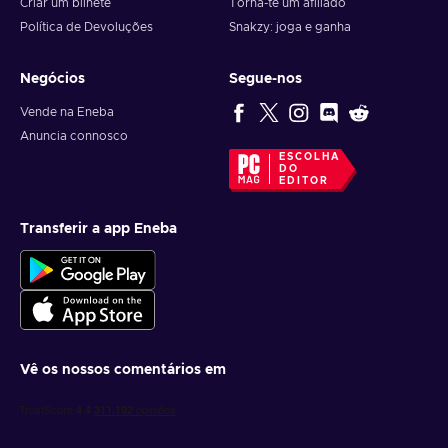
Criar um bilhete
Torna-te um afiliado
Política de Devoluções
Snakzy: joga e ganha
Negócios
Segue-nos
Vende na Eneba
Anuncia connosco
ESCOLHA
DO
EDITOR
Transferir a app Eneba
Vê os nossos comentários em