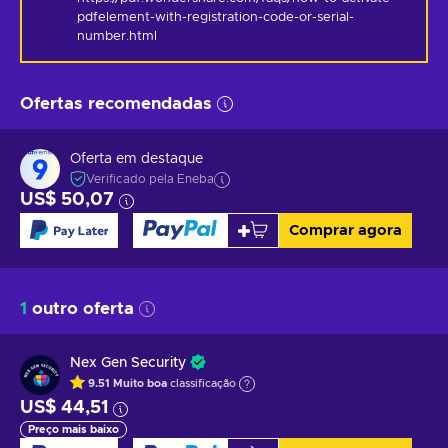
pdfelement-with-registration-code-or-serial-
number.html
Ofertas recomendadas
Oferta em destaque
Verificado pela Eneba
US$ 50,07
Comprar agora
1
outro oferta
Nex Gen Security
9.51
Muito boa
classificação
US$ 44,51
Preço mais baixo