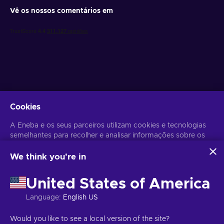
Vê os nossos comentários em
Obtém ofertas de jogo personalizadas
Cookies
Subscrever
A Eneba e os seus parceiros utilizam cookies e tecnologias
semelhantes para recolher e analisar informações sobre os
Poderás anular a subscrição a qualquer altura. Visita o
Aviso de
Privacidade
para mais informação.
utilizadores deste sítio Web. Utilizamos estas informações
para melhorar o conteúdo, a publicidade e outros serviços
We think you're in
do sítio. Os seus dados pessoais também podem ser
Português
USD
utilizados para a personalização de anúncios.
United States of America
Ao clicar em 'Aceitar tudo', está a consentir a utilização
destas tecnologias pela Eneba e pelos seus parceiros. Pode
Language
:
English US
ajustar o seu consentimento clicando em 'Personalizar'.
Para mais informações sobre a forma como a Google utiliza
Copyright © 2026 Eneba. Todos os direitos reservados.
JSC “Helis
Would you like to see a local version of the site?