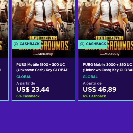
CASHBACK
CASHBACK
Midasbuy
Midasbuy
PUBG Mobile 1500 + 300 UC
PUBG Mobile 3000 + 850 UC
L
(Unknown Cash) Key GLOBAL
(Unknown Cash) Key GLOBA
GLOBAL
GLOBAL
A partir de
A partir de
US$ 23,44
US$ 46,89
6
%
Cashback
6
%
Cashback
o
Adicionar ao carrinho
Adicionar ao carrinh
Consultar ofertas
Consultar ofertas