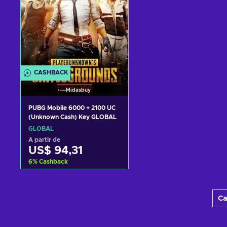
CASHBACK
Midasbuy
PUBG Mobile 6000 + 2100 UC
(Unknown Cash) Key GLOBAL
GLOBAL
A partir de
US$ 94,31
6
%
Cashback
Adicionar ao carrinho
Ca
Consultar ofertas