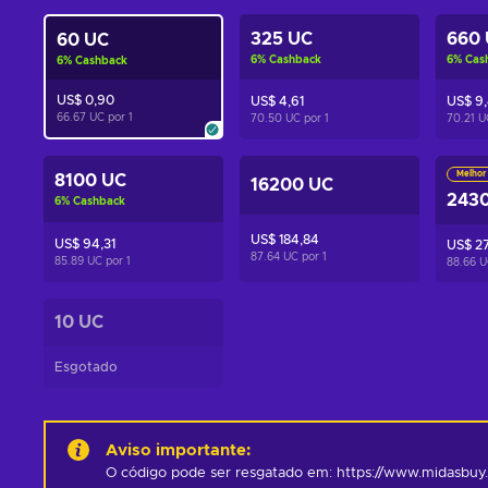
325 UC
660
60 UC
6
%
Cashback
6
%
Cas
6
%
Cashback
US$ 0,90
US$ 4,61
US$ 9
66.67 UC por
1
70.50 UC por
1
70.21 U
Melhor 
8100 UC
16200 UC
243
6
%
Cashback
US$ 184,84
US$ 94,31
US$ 2
87.64 UC por
1
85.89 UC por
1
88.66 
10 UC
Esgotado
Aviso importante
:
O código pode ser resgatado em: https://www.midasbuy