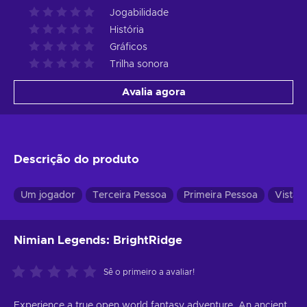
Jogabilidade
História
Gráficos
Trilha sonora
Avalia agora
Descrição do produto
Um jogador
Terceira Pessoa
Primeira Pessoa
Vista 
Nimian Legends: BrightRidge
Sê o primeiro a avaliar!
Experience a true open world fantasy adventure. An ancient