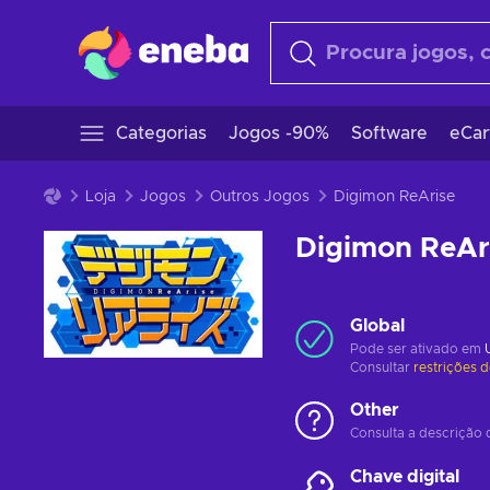
Categorias
Jogos -90%
Software
eCar
Loja
Jogos
Outros Jogos
Digimon ReArise
Digimon ReAr
Global
Pode ser ativado em
Consultar
restrições 
Other
Consulta a descrição 
Chave digital