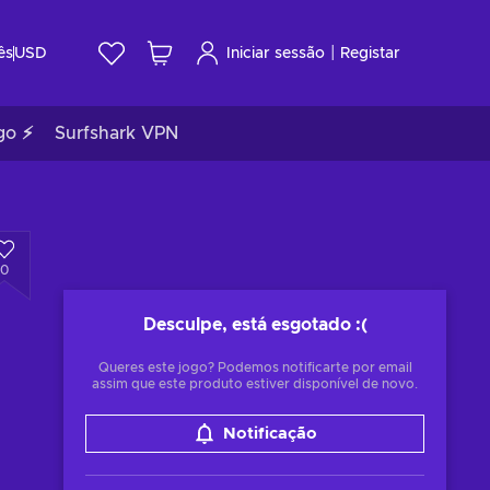
|
ês
USD
Iniciar sessão
Registar
go ⚡
Surfshark VPN
0
Desculpe, está esgotado
:(
Queres este jogo? Podemos notificarte por email
assim que este produto estiver disponível de novo.
Notificação