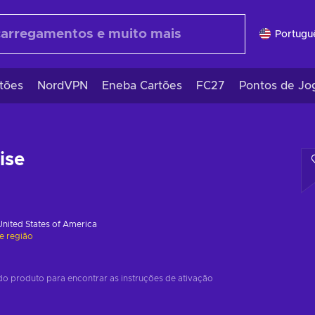
Portugu
tões
NordVPN
Eneba Cartões
FC27
Pontos de Jo
ise
United States of America
de região
do produto para encontrar as instruções de ativação