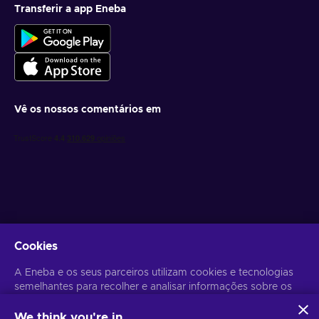
Transferir a app Eneba
Vê os nossos comentários em
Obtém ofertas de jogo personalizadas
Cookies
Subscrever
A Eneba e os seus parceiros utilizam cookies e tecnologias
semelhantes para recolher e analisar informações sobre os
Poderás anular a subscrição a qualquer altura. Visita o
Aviso de
Privacidade
para mais informação.
utilizadores deste sítio Web. Utilizamos estas informações
para melhorar o conteúdo, a publicidade e outros serviços
We think you're in