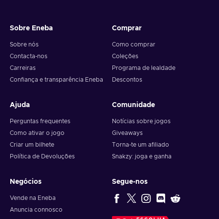
6. You will have a summary of your transaction appearing
and your crypto will arrive soon in your wallet.
Sobre Eneba
Comprar
Note: You can choose one currency at a time and can only
redeem your whole voucher at once. Once you’ve done that,
Sobre nós
Como comprar
you should give it up to 30 minutes for your cryptocurrency
Contacta-nos
Coleções
to arrive in your wallet. After that, you can use your new
Carreiras
Programa de lealdade
wallet balance as you like.
Confiança e transparência Eneba
Descontos
Ajuda
Comunidade
Perguntas frequentes
Notícias sobre jogos
Como ativar o jogo
Giveaways
Criar um bilhete
Torna-te um afiliado
Política de Devoluções
Snakzy: joga e ganha
Negócios
Segue-nos
Vende na Eneba
Anuncia connosco