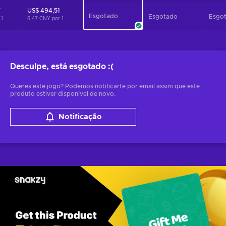
7
US$ 494,51
Esgotado
Esgotado
Esgo
r
1
6.47 CNY por
1
Desculpe, está esgotado
:(
Queres este jogo? Podemos notificarte por email assim que este
produto estiver disponível de novo.
Notificação