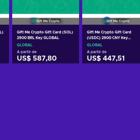
Gift Me Crypto
Gift Me Crypto
L)
Gift Me Crypto Gift Card (SOL)
Gift Me Crypto Gift Card
2900 BRL Key GLOBAL
(USDC) 2900 CNY Key
GLOBAL
GLOBAL
GLOBAL
A partir de
A partir de
US$ 587,80
US$ 447,51
o
Adicionar ao carrinho
Adicionar ao carrinh
Consultar ofertas
Consultar ofertas