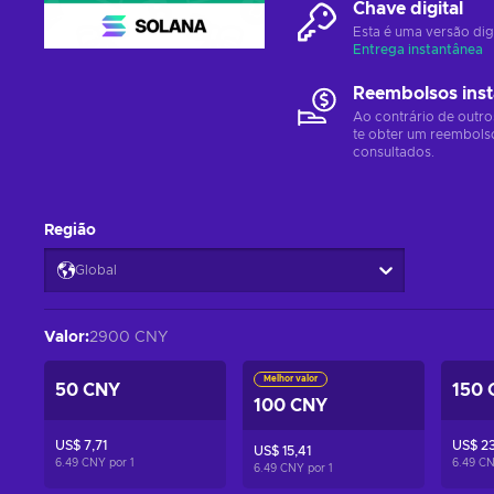
Chave digital
Esta é uma versão dig
Entrega instantânea
Reembolsos ins
Ao contrário de outro
te obter um reembols
consultados.
Região
Global
Valor
:
2900 CNY
Melhor valor
50 CNY
150 
100 CNY
US$ 7,71
US$ 23
US$ 15,41
6.49 CNY por
1
6.49 C
6.49 CNY por
1