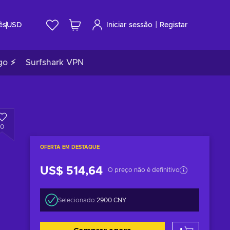
|
ês
USD
Iniciar sessão
Registar
go ⚡
Surfshark VPN
0
OFERTA EM DESTAQUE
US$ 514,64
O preço não é definitivo
Selecionado:
2900 CNY