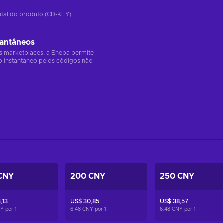
ital do produto (CD-KEY)
tantâneos
s marketplaces, a Eneba permite-
o instantâneo pelos códigos não
CNY
200 CNY
250 CNY
,13
US$ 30,85
US$ 38,57
NY por
1
6.48 CNY por
1
6.48 CNY por
1