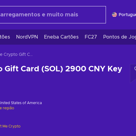
Portugu
tões
NordVPN
Eneba Cartões
FC27
Pontos de Jo
Gift Me Crypto Gift Card (SOL) 2900 CNY Key GLOBAL
o Gift Card (SOL) 2900 CNY Key
United States of America
de região
ft Me Crypto