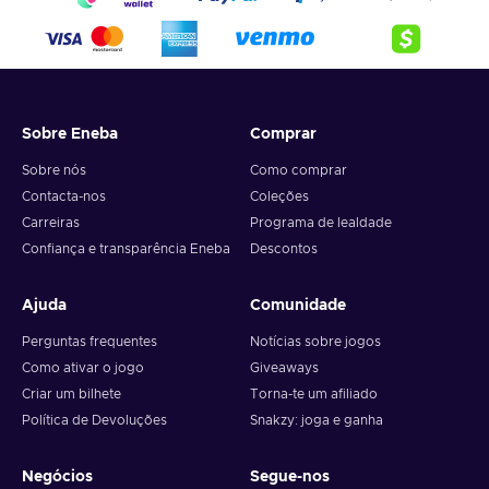
4. Pick the desired crypto between 8 of the most popular
crypto,
5. Enter your wallet address and click on redeem,
6. You will have a summary of your transaction appearing
and your crypto will arrive soon in your wallet.
Sobre Eneba
Comprar
Note: You can choose one currency at a time and can only
redeem your whole voucher at once. Once you’ve done that,
Sobre nós
Como comprar
you should give it up to 30 minutes for your cryptocurrency
Contacta-nos
Coleções
to arrive in your wallet. After that, you can use your new
Carreiras
Programa de lealdade
wallet balance as you like.
Confiança e transparência Eneba
Descontos
Ajuda
Comunidade
Perguntas frequentes
Notícias sobre jogos
Como ativar o jogo
Giveaways
Criar um bilhete
Torna-te um afiliado
Política de Devoluções
Snakzy: joga e ganha
Negócios
Segue-nos