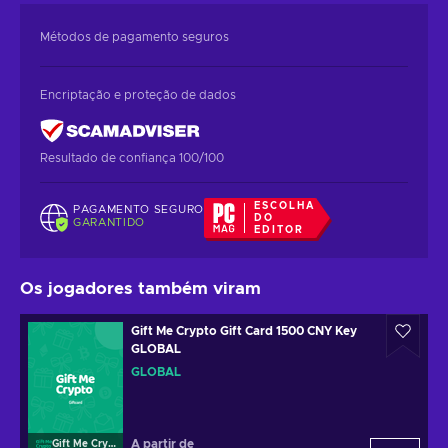
Métodos de pagamento seguros
Encriptação e proteção de dados
Resultado de confiança 100/100
ESCOLHA
PAGAMENTO SEGURO
DO
GARANTIDO
EDITOR
Os jogadores também viram
Gift Me Crypto Gift Card 1500 CNY Key
GLOBAL
GLOBAL
A partir de
Gift Me Crypto