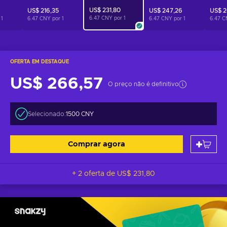
US$ 231,80
9
US$ 216,35
US$ 247,26
US$ 2
6.47 CNY por
1
r
1
6.47 CNY por
1
6.47 CNY por
1
6.47 C
OFERTA EM DESTAQUE
US$ 266,57
O preço não é definitivo
Selecionado:
1500 CNY
Comprar agora
+ 2 oferta de
US$ 231,80