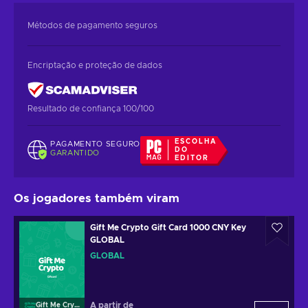
Métodos de pagamento seguros
Encriptação e proteção de dados
Resultado de confiança 100/100
ESCOLHA
PAGAMENTO SEGURO
DO
GARANTIDO
EDITOR
Os jogadores também viram
Gift Me Crypto Gift Card 1000 CNY Key
GLOBAL
GLOBAL
A partir de
Gift Me Crypto