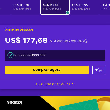
US$ 154,51
US$ 146,78
US$ 169,95
US$ 1
6.47 CNY por
1
r
1
6.47 CNY por
1
6.47 CNY por
1
6.47 C
OFERTA EM DESTAQUE
US$ 177,68
O preço não é definitivo
Selecionado:
1000 CNY
Comprar agora
+ 2 oferta de
US$ 154,51