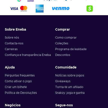
4. Pick the desired crypto between 8 of the most popular
crypto,
5. Enter your wallet address and click on redeem,
6. You will have a summary of your transaction appearing
and your crypto will arrive soon in your wallet.
Sobre Eneba
Comprar
Note: You can choose one currency at a time and can only
redeem your whole voucher at once. Once you’ve done that,
Sobre nós
Como comprar
you should give it up to 30 minutes for your cryptocurrency
Contacta-nos
Coleções
to arrive in your wallet. After that, you can use your new
Carreiras
Programa de lealdade
wallet balance as you like.
Confiança e transparência Eneba
Descontos
Ajuda
Comunidade
Perguntas frequentes
Notícias sobre jogos
Como ativar o jogo
Giveaways
Criar um bilhete
Torna-te um afiliado
Política de Devoluções
Snakzy: joga e ganha
Negócios
Segue-nos