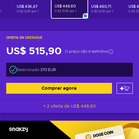
US$ 448,60
US$ 436,47
US$ 460,71
US$ 4
0.82 EUR por
1
r
1
0.82 EUR por
1
0.82 EUR por
1
0.82 E
OFERTA EM DESTAQUE
US$ 515,90
O preço não é definitivo
Selecionado:
370 EUR
Comprar agora
+ 2 oferta de
US$ 448,60