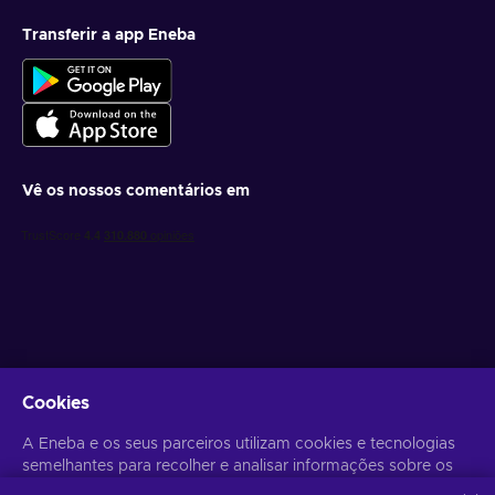
Transferir a app Eneba
Vê os nossos comentários em
Obtém ofertas de jogo personalizadas
Cookies
Subscrever
A Eneba e os seus parceiros utilizam cookies e tecnologias
semelhantes para recolher e analisar informações sobre os
Poderás anular a subscrição a qualquer altura. Visita o
Aviso de
Privacidade
para mais informação.
utilizadores deste sítio Web. Utilizamos estas informações