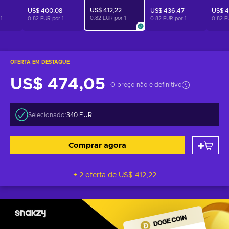
US$ 412,22
US$ 400,08
US$ 436,47
US$ 4
0.82 EUR por
1
r
1
0.82 EUR por
1
0.82 EUR por
1
0.82 E
OFERTA EM DESTAQUE
US$ 474,05
O preço não é definitivo
Selecionado:
340 EUR
Comprar agora
+ 2 oferta de
US$ 412,22