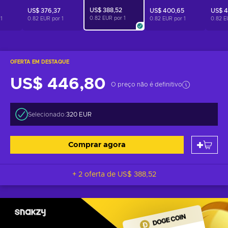
US$ 388,52
US$ 376,37
US$ 400,65
US$ 4
0.82 EUR por
1
r
1
0.82 EUR por
1
0.82 EUR por
1
0.82 E
OFERTA EM DESTAQUE
US$ 446,80
O preço não é definitivo
Selecionado:
320 EUR
Comprar agora
+ 2 oferta de
US$ 388,52