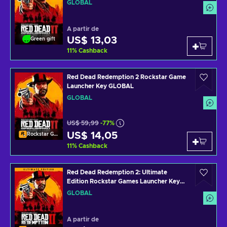
GLOBAL
A partir de
US$ 13,03
Green gift
11
%
Cashback
Red Dead Redemption 2 Rockstar Game
Launcher Key GLOBAL
GLOBAL
US$ 59,99
-77%
US$ 14,05
Rockstar Games Launcher
11
%
Cashback
Red Dead Redemption 2: Ultimate
Edition Rockstar Games Launcher Key
GLOBAL
GLOBAL
A partir de