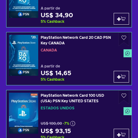
A partir de
US$ 34,90
PSN
5
%
Cashback
PlayStation Network Card 20 CAD PSN
Key CANADA
CANADÁ
A partir de
US$ 14,65
PSN
5
%
Cashback
PlayStation Network Card 100 USD
(USA) PSN Key UNITED STATES
ESTADOS UNIDOS
US$ 100,00
-7%
US$ 93,15
PSN
5
%
Cashback