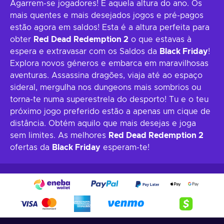
Agarrem-se jogadores! É aquela altura do ano. Os
mais quentes e mais desejados jogos e pré-pagos
estão agora em saldos! Esta é a altura perfeita para
obter
Red Dead Redemption 2
o que estavas à
espera e extravasar com os Saldos da
Black Friday
!
Explora novos géneros e embarca em maravilhosas
aventuras. Assassina dragões, viaja até ao espaço
sideral, mergulha nos dungeons mais sombrios ou
torna-te numa superestrela do desporto! Tu e o teu
próximo jogo preferido estão a apenas um cique de
distância. Obtém aquilo que mais desejas e joga
sem limites. As melhores
Red Dead Redemption 2
ofertas da
Black Friday
esperam-te!