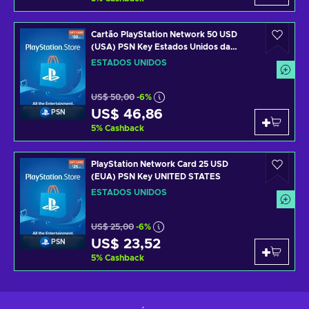
Cartão PlayStation Network 50 USD
(USA) PSN Key Estados Unidos da
América
ESTADOS UNIDOS
US$ 50,00
-6%
US$ 46,86
PSN
5
%
Cashback
PlayStation Network Card 25 USD
(EUA) PSN Key UNITED STATES
ESTADOS UNIDOS
US$ 25,00
-6%
US$ 23,52
PSN
5
%
Cashback