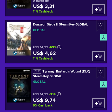
A partir de
US$ 3,21
Steam
11
%
Cashback
Dungeon Siege III Steam Key GLOBAL
GLOBAL
US$ 14,99
-69%
US$ 4,62
Steam
11
%
Cashback
Tyranny: Bastard's Wound (DLC)
DLC
Steam Key GLOBAL
GLOBAL
US$ 14,99
-35%
US$ 9,74
Steam
9
%
Cashback