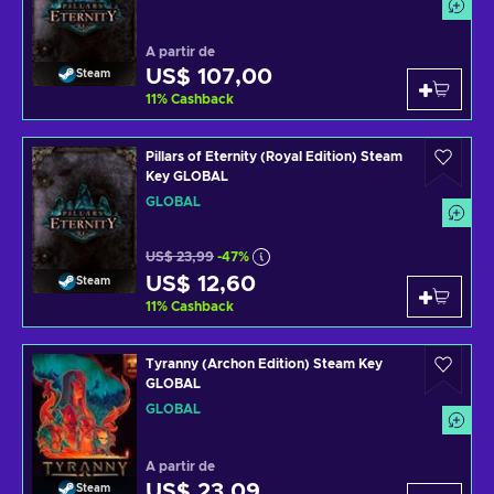
A partir de
US$ 107,00
Steam
11
%
Cashback
Pillars of Eternity (Royal Edition) Steam
Key GLOBAL
GLOBAL
US$ 23,99
-47%
US$ 12,60
Steam
11
%
Cashback
Tyranny (Archon Edition) Steam Key
GLOBAL
GLOBAL
A partir de
US$ 23,09
Steam