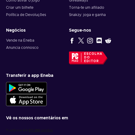
Como ativar o jogo
Giveaways
Criar um bilhete
Torna-te um afiliado
Política de Devoluções
Snakzy: joga e ganha
Negócios
Segue-nos
Vende na Eneba
Anuncia connosco
ESCOLHA
DO
EDITOR
Transferir a app Eneba
Vê os nossos comentários em