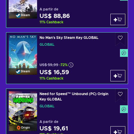
A partir de
US$ 88,86
Steam
11
%
Cashback
No Man's Sky Steam Key GLOBAL
GLOBAL
US$ 59,99
-72%
US$ 16,59
Steam
11
%
Cashback
Need for Speed™ Unbound (PC) Origin
Key GLOBAL
GLOBAL
A partir de
US$ 19,61
Origin