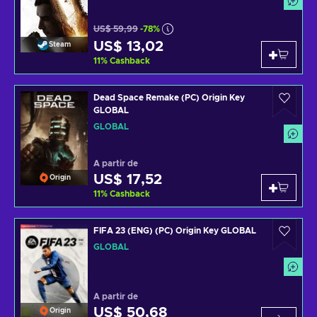
US$ 59,99
-78%
US$ 13,02
Steam
11
%
Cashback
Dead Space Remake (PC) Origin Key
GLOBAL
GLOBAL
A partir de
US$ 17,52
Origin
11
%
Cashback
FIFA 23 (ENG) (PC) Origin Key GLOBAL
GLOBAL
A partir de
US$ 50,68
Origin