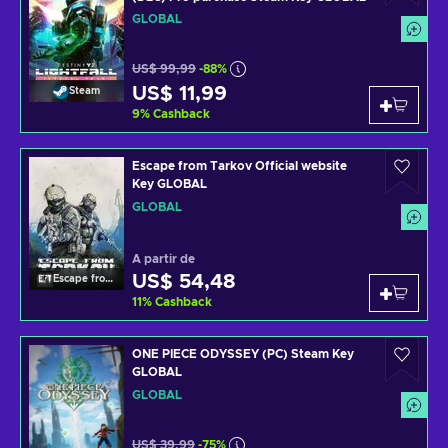
GLOBAL
US$ 99,99
-88%
US$ 11,99
Steam
9
%
Cashback
Escape from Tarkov Official website
Key GLOBAL
GLOBAL
A partir de
US$ 54,48
Escape from Tarkov
11
%
Cashback
ONE PIECE ODYSSEY (PC) Steam Key
GLOBAL
GLOBAL
US$ 39,99
-75%