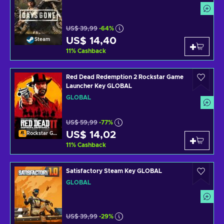
US$ 39,99
-64%
US$ 14,40
Steam
11
%
Cashback
Red Dead Redemption 2 Rockstar Game
Launcher Key GLOBAL
GLOBAL
US$ 59,99
-77%
US$ 14,02
Rockstar Games Launcher
11
%
Cashback
Satisfactory Steam Key GLOBAL
GLOBAL
US$ 39,99
-29%