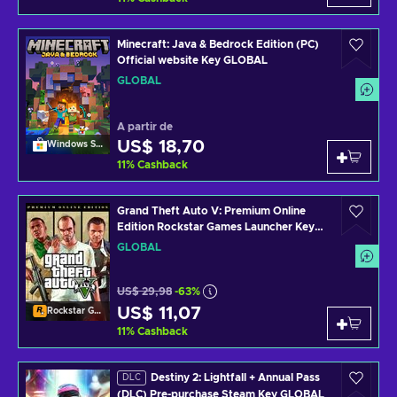
Minecraft: Java & Bedrock Edition (PC)
Official website Key GLOBAL
GLOBAL
A partir de
US$ 18,70
Windows Store
11
%
Cashback
Grand Theft Auto V: Premium Online
Edition Rockstar Games Launcher Key
GLOBAL
GLOBAL
US$ 29,98
-63%
US$ 11,07
Rockstar Games Launcher
11
%
Cashback
Destiny 2: Lightfall + Annual Pass
DLC
(DLC) Pre-purchase Steam Key GLOBAL