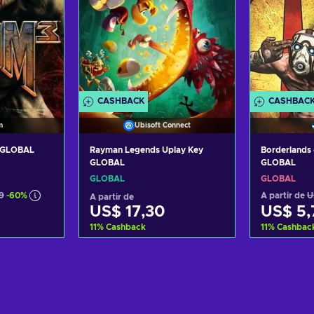
CASHBACK
CASHBAC
m
Ubisoft Connect
 GLOBAL
Rayman Legends Uplay Key
Borderlands
GLOBAL
GLOBAL
GLOBAL
GLOBAL
9
-60%
A partir de
U
A partir de
US$ 17,30
US$ 5,
11
%
Cashback
11
%
Cashbac
carrinho
Adicionar ao carrinho
Adicion
fertas
Consultar ofertas
Consu