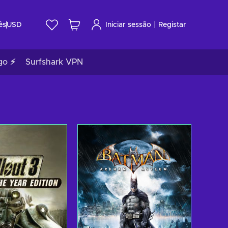
|
ês
USD
Iniciar sessão
Registar
go ⚡
Surfshark VPN