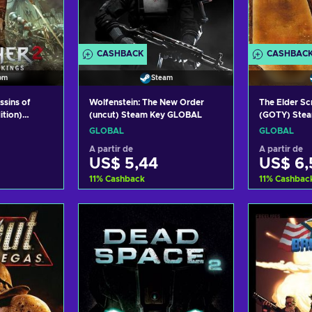
CASHBACK
CASHBAC
om
Steam
ssins of
Wolfenstein: The New Order
The Elder Scr
ition)
(uncut) Steam Key GLOBAL
(GOTY) Ste
BAL
GLOBAL
GLOBAL
A partir de
A partir de
US$ 5,44
US$ 6,
11
%
Cashback
11
%
Cashbac
carrinho
Adicionar ao carrinho
Adicion
fertas
Consultar ofertas
Consu