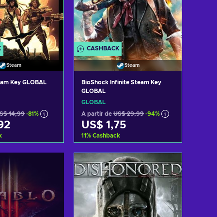
K
CASHBACK
Steam
Steam
eam Key GLOBAL
BioShock Infinite Steam Key
GLOBAL
GLOBAL
S$ 14,99
-81%
A partir de
US$ 29,99
-94%
92
US$ 1,75
k
11
%
Cashback
ar ao carrinho
Adicionar ao carrinho
ltar ofertas
Consultar ofertas