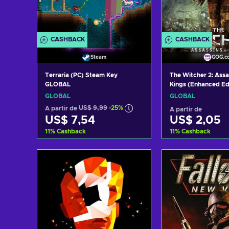
CASHBACK
CASHBACK
Steam
GOG.c
Terraria (PC) Steam Key
The Witcher 2: Assa
GLOBAL
Kings (Enhanced Ed
Gog.com Key GLO
GLOBAL
GLOBAL
A partir de
US$ 9,99
-25%
A partir de
US$ 7,54
US$ 2,05
11
%
Cashback
11
%
Cashback
Adicionar ao carrinho
Adicionar ao 
Consultar ofertas
Consultar o