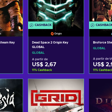
CASHBACK
CASHBAC
m
Origin
 Steam Key
Dead Space 2 Origin Key
Broforce St
GLOBAL
GLOBAL
GLOBAL
A partir de
U
A partir de
US$ 2,67
US$ 2,
11
%
Cashback
11
%
Cashbac
carrinho
Adicionar ao carrinho
Adicion
fertas
Consultar ofertas
Consu