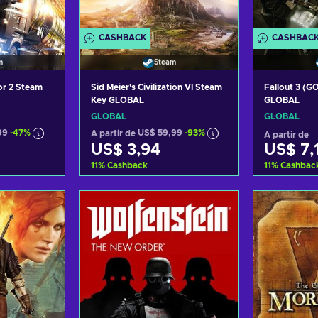
CASHBACK
CASHBAC
m
Steam
or 2 Steam
Sid Meier's Civilization VI Steam
Fallout 3 (
Key GLOBAL
GLOBAL
GLOBAL
GLOBAL
99
-47%
A partir de
US$ 59,99
-93%
A partir de
US$ 3,94
US$ 7,
11
%
Cashback
11
%
Cashbac
carrinho
Adicionar ao carrinho
Adicion
fertas
Consultar ofertas
Consu