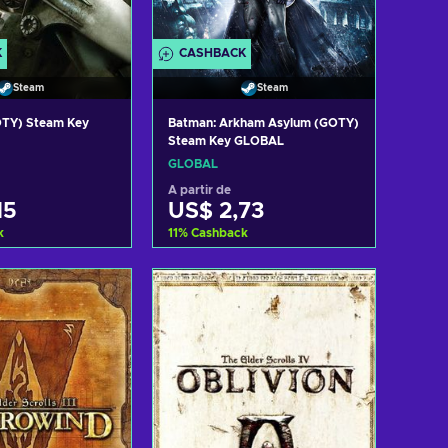
K
CASHBACK
Steam
Steam
GOTY) Steam Key
Batman: Arkham Asylum (GOTY)
Steam Key GLOBAL
GLOBAL
A partir de
15
US$ 2,73
k
11
%
Cashback
ar ao carrinho
Adicionar ao carrinho
ltar ofertas
Consultar ofertas