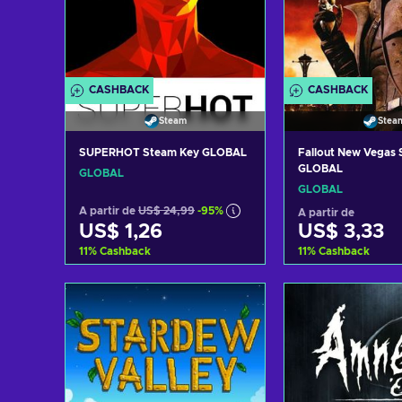
CASHBACK
CASHBACK
Steam
Stea
SUPERHOT Steam Key GLOBAL
Fallout New Vegas
GLOBAL
GLOBAL
GLOBAL
A partir de
US$ 24,99
-95%
A partir de
US$ 1,26
US$ 3,33
11
%
Cashback
11
%
Cashback
Adicionar ao carrinho
Adicionar ao 
Consultar ofertas
Consultar o