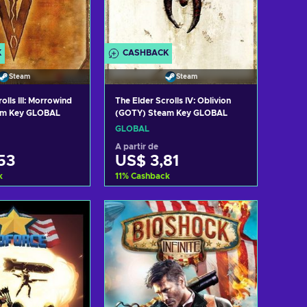
K
CASHBACK
Steam
Steam
olls III: Morrowind
The Elder Scrolls IV: Oblivion
am Key GLOBAL
(GOTY) Steam Key GLOBAL
GLOBAL
A partir de
53
US$ 3,81
k
11
%
Cashback
ar ao carrinho
Adicionar ao carrinho
ltar ofertas
Consultar ofertas