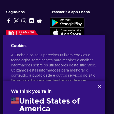
Segue-nos
Transferir a app Eneba
ESCOLHA
DO
EDITOR
Cookies
A Eneba e os seus parceiros utilizam cookies e
tecnologias semelhantes para recolher e analisar
informações sobre os utilizadores deste sítio Web.
Utilizamos estas informações para melhorar o
conteúdo, a publicidade e outros serviços do sítio.
Os seus dados pessoais também podem ser
utilizados para a personalização de anúncios.
Ao clicar em 'Aceitar tudo', está a consentir a
We think you're in
utilização destas tecnologias pela Eneba e pelos
United States of
seus parceiros. Pode ajustar o seu consentimento
clicando em 'Personalizar'.
America
Português
USD
Para mais informações sobre a forma como a