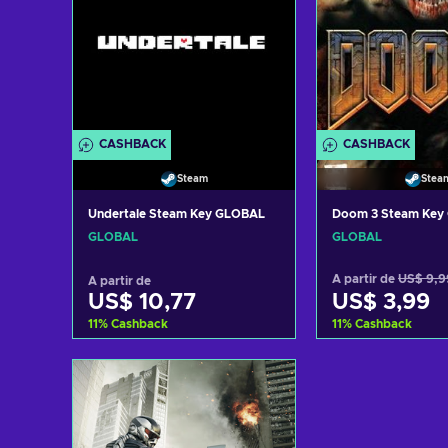
CASHBACK
CASHBACK
Steam
Stea
Undertale Steam Key GLOBAL
Doom 3 Steam Key
GLOBAL
GLOBAL
A partir de
US$ 9,9
A partir de
US$ 10,77
US$ 3,99
11
%
Cashback
11
%
Cashback
Adicionar ao carrinho
Adicionar ao 
Consultar ofertas
Consultar o