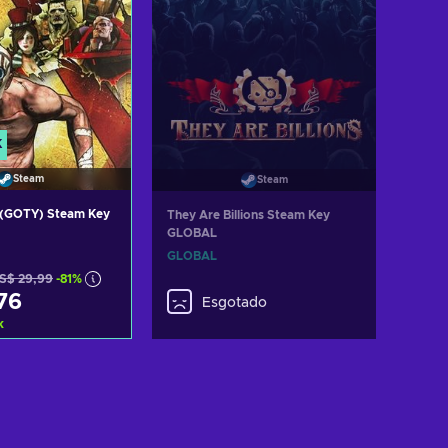
K
Steam
Steam
 (GOTY) Steam Key
They Are Billions Steam Key
GLOBAL
GLOBAL
S$ 29,99
-81%
76
Esgotado
k
ar ao carrinho
ltar ofertas