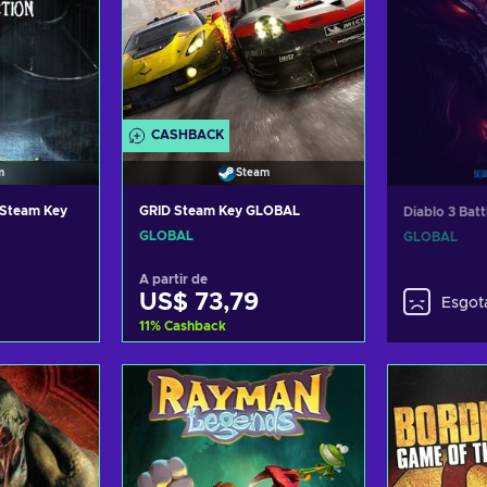
CASHBACK
m
Steam
 Steam Key
GRID Steam Key GLOBAL
Diablo 3 Bat
GLOBAL
GLOBAL
A partir de
US$ 73,79
Esgot
11
%
Cashback
carrinho
Adicionar ao carrinho
fertas
Consultar ofertas