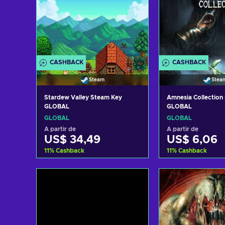
CASHBACK
CASHBACK
Steam
Stea
Stardew Valley Steam Key
Amnesia Collection
GLOBAL
GLOBAL
GLOBAL
GLOBAL
A partir de
A partir de
US$ 34,49
US$ 6,06
11
%
Cashback
11
%
Cashback
Adicionar ao carrinho
Adicionar ao 
Consultar ofertas
Consultar o