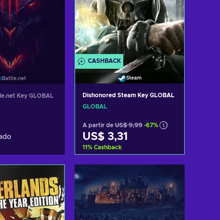
CASHBACK
Steam
Battle.net
Dishonored Steam Key GLOBAL
tle.net Key GLOBAL
GLOBAL
A partir de
US$ 9,99
-67%
US$ 3,31
ado
11
%
Cashback
Adicionar ao carrinho
Consultar ofertas