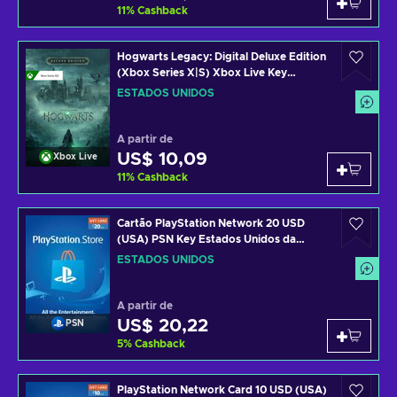
11
%
Cashback
Hogwarts Legacy: Digital Deluxe Edition
(Xbox Series X|S) Xbox Live Key
UNITED STATES
ESTADOS UNIDOS
A partir de
US$ 10,09
Xbox Live
11
%
Cashback
Cartão PlayStation Network 20 USD
(USA) PSN Key Estados Unidos da
América
ESTADOS UNIDOS
A partir de
US$ 20,22
PSN
5
%
Cashback
PlayStation Network Card 10 USD (USA)