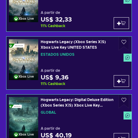
A partir de
US$ 32,33
Xbox Live
11
%
Cashback
Hogwarts Legacy (Xbox Series X|S)
Xbox Live Key UNITED STATES
ESTADOS UNIDOS
A partir de
US$ 9,36
Xbox Live
11
%
Cashback
Hogwarts Legacy: Digital Deluxe Edition
(Xbox Series X|S) Xbox Live Key
GLOBAL
GLOBAL
A partir de
US$ 40,19
Xbox Live