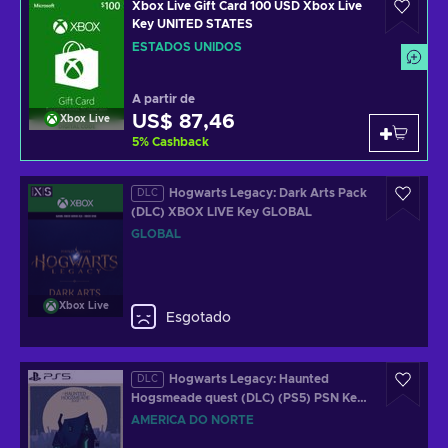
Xbox Live Gift Card 100 USD Xbox Live
Key UNITED STATES
ESTADOS UNIDOS
A partir de
US$ 87,46
Xbox Live
5
%
Cashback
Hogwarts Legacy: Dark Arts Pack
DLC
(DLC) XBOX LIVE Key GLOBAL
GLOBAL
Xbox Live
Esgotado
Hogwarts Legacy: Haunted
DLC
Hogsmeade quest (DLC) (PS5) PSN Key
NORTH AMERICA
AMÉRICA DO NORTE