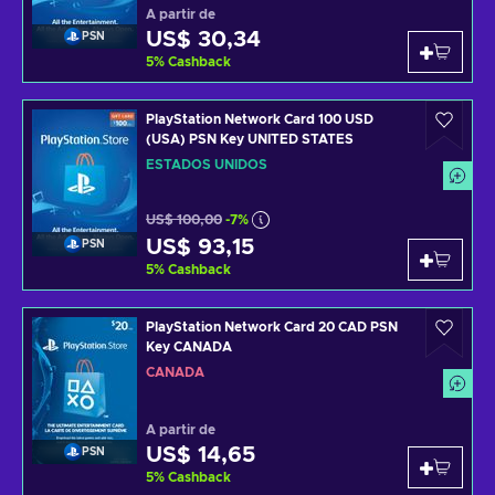
A partir de
US$ 30,34
PSN
5
%
Cashback
PlayStation Network Card 100 USD
(USA) PSN Key UNITED STATES
ESTADOS UNIDOS
US$ 100,00
-7%
US$ 93,15
PSN
5
%
Cashback
PlayStation Network Card 20 CAD PSN
Key CANADA
CANADÁ
A partir de
US$ 14,65
PSN
5
%
Cashback