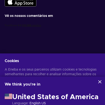
Vê os nossos comentários em
Obtém ofertas de jogo personalizadas
Cookies
Subscrever
A Eneba e os seus parceiros utilizam cookies e tecnologias
Poderás anular a subscrição a qualquer altura. Visita o
semelhantes para recolher e analisar informações sobre os
Aviso de
Privacidade
para mais informação.
utilizadores deste sítio Web. Utilizamos estas informações
para melhorar o conteúdo, a publicidade e outros serviços
We think you're in
do sítio. Os seus dados pessoais também podem ser
Português
USD
utilizados para a personalização de anúncios.
United States of America
Ao clicar em 'Aceitar tudo', está a consentir a utilização
destas tecnologias pela Eneba e pelos seus parceiros. Pode
Language
:
English US