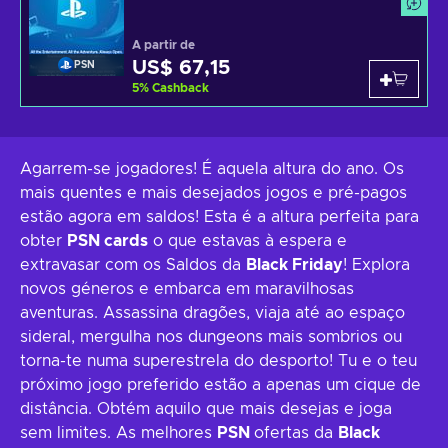
A partir de
US$ 67,15
PSN
5
%
Cashback
Agarrem-se jogadores! É aquela altura do ano. Os
mais quentes e mais desejados jogos e pré-pagos
estão agora em saldos! Esta é a altura perfeita para
obter
PSN cards
o que estavas à espera e
extravasar com os Saldos da
Black Friday
! Explora
novos géneros e embarca em maravilhosas
aventuras. Assassina dragões, viaja até ao espaço
sideral, mergulha nos dungeons mais sombrios ou
torna-te numa superestrela do desporto! Tu e o teu
próximo jogo preferido estão a apenas um cique de
distância. Obtém aquilo que mais desejas e joga
sem limites. As melhores
PSN
ofertas da
Black