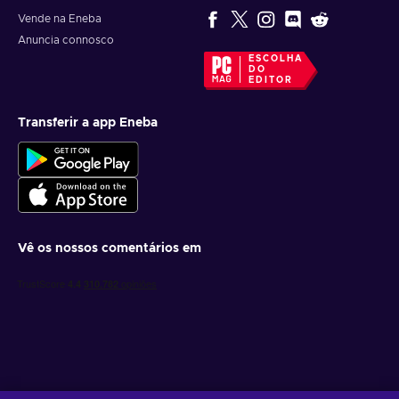
Vende na Eneba
Introduz o código do teu gift card Binance;
Anuncia connosco
Clica em
Resgatar
.
ESCOLHA
DO
EDITOR
Transferir a app Eneba
Vê os nossos comentários em