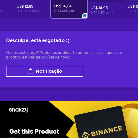
US$ 14,04
US$ 12,89
US$ 1
US$ 14,95
0.93 USD por
1
r
1
0.93 USD por
1
0.93 U
0.94 USD por
1
Desculpe, está esgotado
:(
Queres este jogo? Podemos notificarte por email assim que este
produto estiver disponível de novo.
Notificação