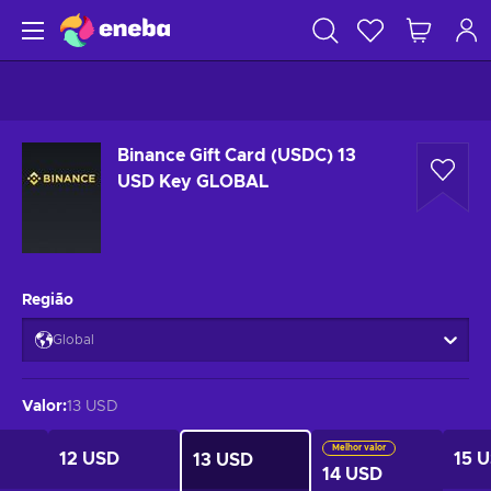
Binance Gift Card (USDC) 13
USD Key GLOBAL
Região
Global
Valor
:
13 USD
Melhor valor
12 USD
15 
13 USD
14 USD