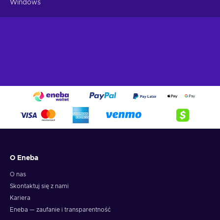
Windows
kliknij na opcję aktywacji kodu;
wpisz 25-znakowy klucz produktu i kliknij Dalej;
ciesz się zakupem!
O Eneba
O nas
Skontaktuj się z nami
Kariera
Eneba — zaufanie i transparentność