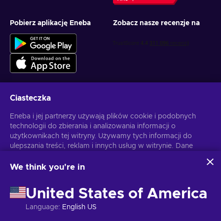
Pobierz aplikację Eneba
Zobacz nasze recenzje na
Ciasteczka
Otrzymuj spersonalizowane oferty z grami
Eneba i jej partnerzy używają plików cookie i podobnych
technologii do zbierania i analizowania informacji o
Subskrybuj
użytkownikach tej witryny. Używamy tych informacji do
ulepszania treści, reklam i innych usług w witrynie. Dane
Możesz anulować subskrypcję w dowolnej chwili. Sprawdź
Politykę
Prywatności
, aby zyskać więcej informacji.
osobowe użytkownika mogą być również wykorzystywane
do personalizacji reklam.
We think you're in
Klikając "Akceptuję wszystko", użytkownik wyraża zgodę na
Polski
USD
korzystanie z tych technologii przez firmę Eneba i jej
United States of America
partnerów. Zgodę można dostosować, klikając przycisk
"Dostosuj".
Language
:
English US
Więcej informacji na temat sposobu wykorzystywania