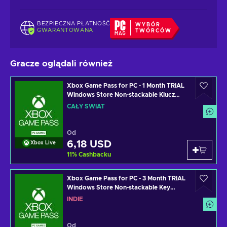
BEZPIECZNA PŁATNOŚĆ
WYBÓR
GWARANTOWANA
TWÓRCÓW
Gracze oglądali również
Xbox Game Pass for PC - 1 Month TRIAL
Windows Store Non-stackable Klucz
GLOBAL
CAŁY ŚWIAT
Od
6,18 USD
Xbox Live
11
%
Cashbacku
Xbox Game Pass for PC - 3 Month TRIAL
Windows Store Non-stackable Key
INDIA
INDIE
Od