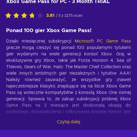
Xbox Game Pass for PC - 3 Month TRIAL
3.81
/ 5 z 3275 ocen
Ponad 100 gier Xbox Game Pass!
Dzięki miesięcznej subskrypcji
Microsoft PC Game Pass
gracze mogą cieszyć się ponad 100 popularnymi tytułami
gier wydanymi na wiele generacji konsol Xbox. Graj w
ekskluzywne gry Xbox, takie jak Forza Horizon 4, Sea of
Thieves, Gears of War, Halo: The Master Chief Collection oraz
wiele innych ambitnych gier niezależnych i tytułów AAA!
Należy również zauważyć, że wszystkie gry (nawet
najwcześniejsze klasyki) znajdujące się na liście Xbox Game
Pass są wstecznie kompatybilne z konsolą Xbox One ósmej
generacji. Sprawia to, że zakup subskrypcji próbnej Xbox
Game Pass na 3 miesiące jest doskonałą okazją do
osobistego doświadczenia i odkrywania bogatej historii gier
Xbox!
Czytaj dalej
Xbox Game Pass pomoże ci zaoszczędzić!