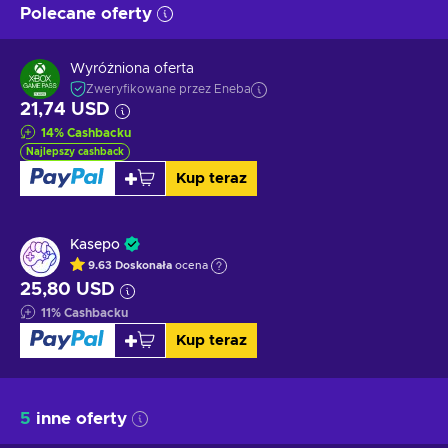
Polecane oferty
Wyróżniona oferta
Zweryfikowane przez Eneba
21,74 USD
14
%
Cashbacku
Najlepszy cashback
Kup teraz
Kasepo
9.63
Doskonała
ocena
25,80 USD
11
%
Cashbacku
Kup teraz
5
inne oferty