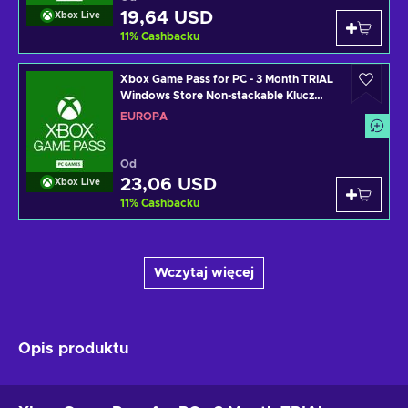
19,64 USD
Xbox Live
11
%
Cashbacku
Xbox Game Pass for PC - 3 Month TRIAL
Windows Store Non-stackable Klucz
EUROPE
EUROPA
Od
23,06 USD
Xbox Live
11
%
Cashbacku
Wczytaj więcej
Opis produktu